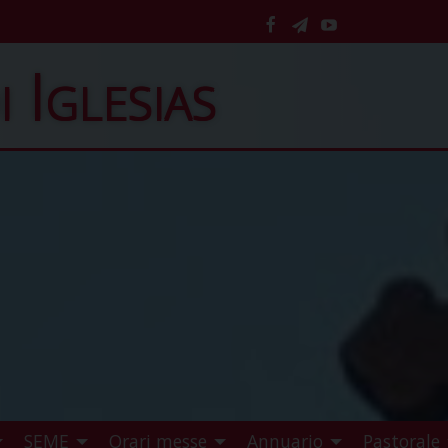
facebook
telegram
YouTube
i Iglesias
SEME
Orari messe
Annuario
Pastorale