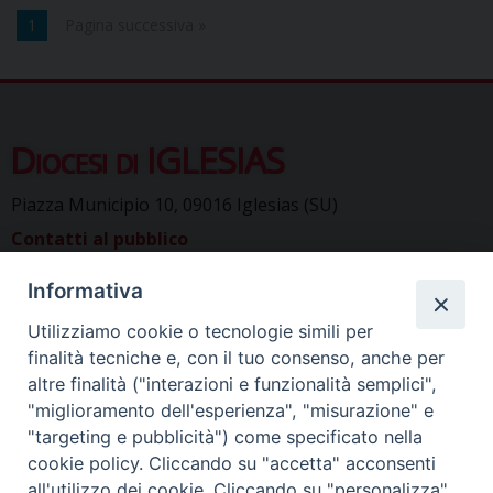
1
Pagina successiva »
Diocesi di IGLESIAS
Piazza Municipio 10, 09016 Iglesias (SU)
Contatti al pubblico
Telefono (ore ufficio):
078122411
Segreteria del Vescovo:
Informativa
segreteriavescovo.iglesias@gmail.com
Uffici di Curia:
curia_iglesias@libero.it
Cancelleria (richiesta documenti):
Utilizziamo cookie o tecnologie simili per
canc.curia.iglesias@tiscali.it
Comunicazione & media (ufficio
finalità tecniche e, con il tuo consenso, anche per
stampa):
altre finalità ("interazioni e funzionalità semplici",
ucs.iglesias@gmail.com
"miglioramento dell'esperienza", "misurazione" e
"targeting e pubblicità") come specificato nella
cookie policy.
Cliccando su "accetta" acconsenti
all'utilizzo dei cookie. Cliccando su "personalizza"