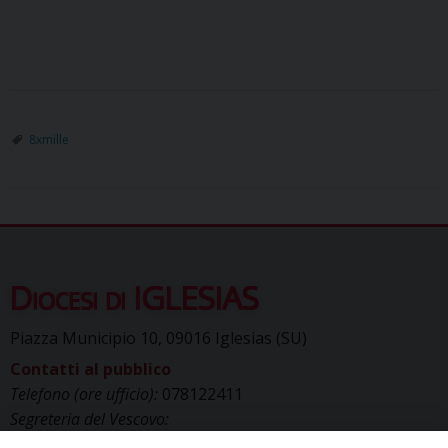
8xmille
Diocesi di IGLESIAS
Piazza Municipio 10, 09016 Iglesias (SU)
Contatti al pubblico
Telefono (ore ufficio):
078122411
Segreteria del Vescovo:
segreteriavescovo.iglesias@gmail.com