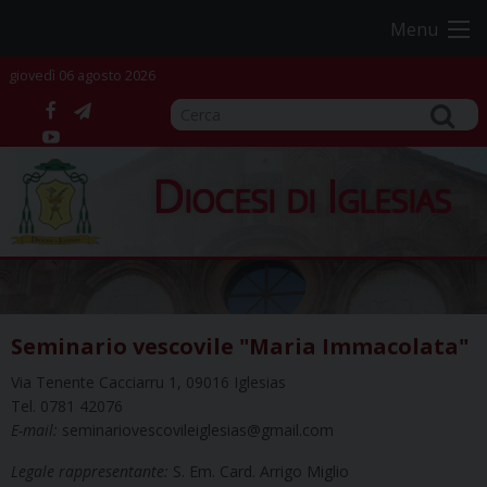
Skip
Menu
to
content
giovedì 06 agosto 2026
facebook
telegram
YouTube
Diocesi di Iglesias
Seminario vescovile "Maria Immacolata"
Via Tenente Cacciarru 1, 09016 Iglesias
Tel. 0781 42076
E-mail:
seminariovescovileiglesias@gmail.com
Legale rappresentante:
S. Em. Card. Arrigo Miglio