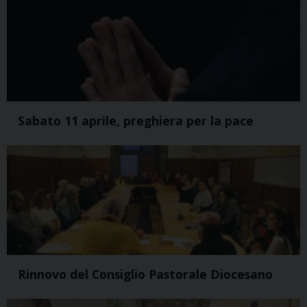
Sabato 11 aprile, preghiera per la pace
Rinnovo del Consiglio Pastorale Diocesano