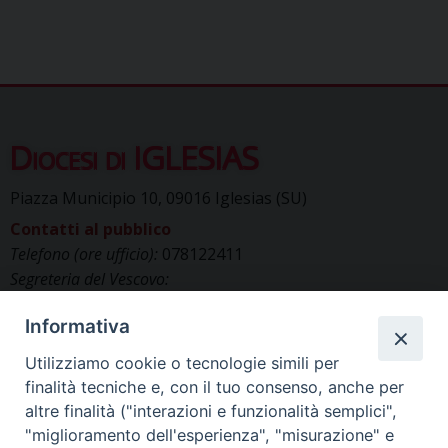
Diocesi di IGLESIAS
Piazza Municipio 10, 09016 Iglesias (SU)
Contatti al pubblico
Telefono (ore ufficio):
078122411
Segreteria del Vescovo:
segreteriavescovo.iglesias@gmail.com
Informativa
Uffici di Curia:
curia_iglesias@libero.it
Cancelleria (richiesta documenti):
Utilizziamo cookie o tecnologie simili per
canc.curia.iglesias@tiscali.it
finalità tecniche e, con il tuo consenso, anche per
Comunicazione & media (ufficio stampa):
altre finalità ("interazioni e funzionalità semplici",
ucs.iglesias@gmail.com
"miglioramento dell'esperienza", "misurazione" e