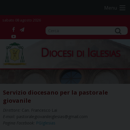
Skip
Menu
to
content
sabato 08 agosto 2026
facebook
telegram
YouTube
Diocesi di Iglesias
Servizio diocesano per la pastorale
giovanile
Direttore:
Can. Francesco Lai
E-mail:
pastoralegiovanileiglesias@gmail.com
Pagina Facebook:
PGIglesias