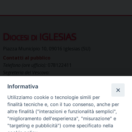
Diocesi di IGLESIAS
Piazza Municipio 10, 09016 Iglesias (SU)
Contatti al pubblico
Telefono (ore ufficio):
078122411
Segreteria del Vescovo:
segreteriavescovo.iglesias@gmail.com
Informativa
Uffici di Curia:
curia_iglesias@libero.it
Cancelleria (richiesta documenti):
Utilizziamo cookie o tecnologie simili per
canc.curia.iglesias@tiscali.it
finalità tecniche e, con il tuo consenso, anche per
Comunicazione & media (ufficio stampa):
altre finalità ("interazioni e funzionalità semplici",
ucs.iglesias@gmail.com
"miglioramento dell'esperienza", "misurazione" e
"targeting e pubblicità") come specificato nella