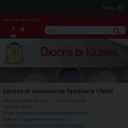
Skip
Menu
to
content
sabato 08 agosto 2026
facebook
telegram
YouTube
Diocesi di Iglesias
Centro di consulenza familiare
i Petali
Via Amelia Melis De Villa, 7 – 09016 IGLESIAS
Tel. 0781.33016
E-mail:
consulenzafamiliareipetali@gmail.com
Referente:
Sig.ra Maria Pia Pirastru
Facebook:
Ipetaliconsulenzafamiliareiglesias