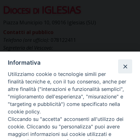
Diocesi di IGLESIAS
Piazza Municipio 10, 09016 Iglesias (SU)
Contatti al pubblico
Telefono (ore ufficio):
078122411
Segreteria del Vescovo:
segreteriavescovo.iglesias@gmail.com
Informativa
Uffici di Curia:
curia_iglesias@libero.it
Cancelleria (richiesta documenti):
Utilizziamo cookie o tecnologie simili per
canc.curia.iglesias@tiscali.it
finalità tecniche e, con il tuo consenso, anche per
Comunicazione & media (ufficio stampa):
altre finalità ("interazioni e funzionalità semplici",
ucs.iglesias@gmail.com
"miglioramento dell'esperienza", "misurazione" e
"targeting e pubblicità") come specificato nella
cookie policy.
Cliccando su "accetta" acconsenti all'utilizzo dei
cookie. Cliccando su "personalizza" puoi avere
maggiori informazioni sui cookie utilizzati e