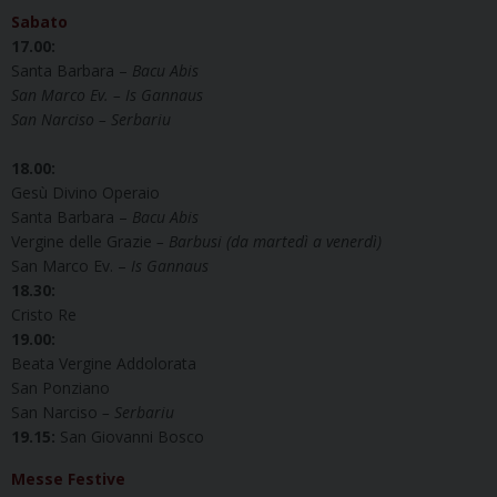
Sabato
17.00:
Santa Barbara –
Bacu Abis
San Marco Ev. – Is Gannaus
San Narciso – Serbariu
18.00:
Gesù Divino Operaio
Santa Barbara –
Bacu Abis
Vergine delle Grazie
– Barbusi (da martedì a venerdì)
San Marco Ev. –
Is Gannaus
18.30:
Cristo Re
19.00:
Beata Vergine Addolorata
San Ponziano
San Narciso
– Serbariu
19.15:
San Giovanni Bosco
Messe Festive