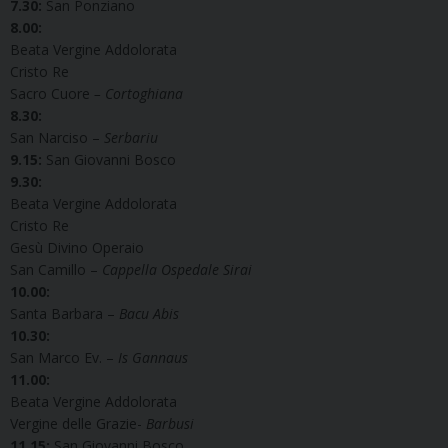
7.30:
San Ponziano
8.00:
Beata Vergine Addolorata
Cristo Re
Sacro Cuore
–
Cortoghiana
8.30:
San Narciso –
Serbariu
9.15:
San Giovanni Bosco
9.30:
Beata Vergine Addolorata
Cristo Re
Gesù Divino Operaio
San Camillo –
Cappella Ospedale Sirai
10.00:
Santa Barbara –
Bacu Abis
10.30:
San Marco Ev. –
Is Gannaus
11.00:
Beata Vergine Addolorata
Vergine delle Grazie-
Barbusi
11.15:
San Giovanni Bosco