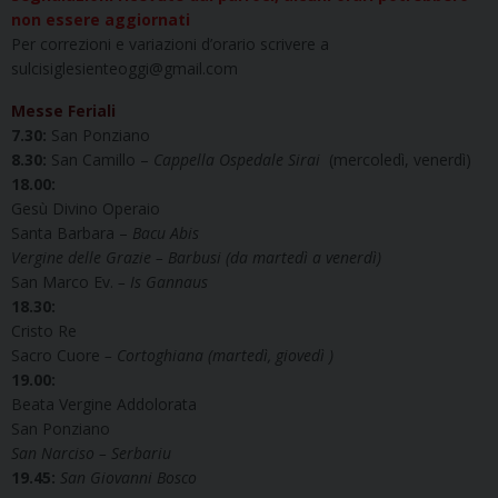
non essere aggiornati
Per correzioni e variazioni d’orario scrivere a
sulcisiglesienteoggi@gmail.com
Messe Feriali
7.30:
San Ponziano
8.30:
San Camillo –
Cappella Ospedale Sirai
(mercoledì, venerdì)
18.00:
Gesù Divino Operaio
Santa Barbara –
Bacu Abis
Vergine delle Grazie – Barbusi (da martedì a venerdì)
San Marco Ev.
– Is Gannaus
18.30:
Cristo Re
Sacro Cuore
– Cortoghiana (martedì, giovedì )
19.00:
Beata Vergine Addolorata
San Ponziano
San Narciso – Serbariu
19.45:
San Giovanni Bosco