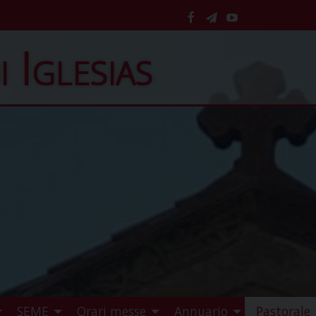
facebook
telegram
YouTube
i Iglesias
SEME
Orari messe
Annuario
Pastorale