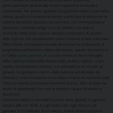
particolarmente dedicati alle nostre esperienze ecclesiali e
comunitarie. Per quanto riguarda il programma della Scuola della
Parola, questa si è inserita nel tempo particolare di attesa per la
nomina del nuovo vescovo, nel cammino con l’Amministratore
Apostolico cardinale Arrigo: si è così definito che dopo il
momento della
lectio
venisse animato il momento di ascolto,
delle risposte che sinodalmente siamo chiamati a dare sulla base
delle schede che l’equipe sinodale diocesana ha predisposto. Il
programma dell’itinerario biblico diocesano, ispirato dai numeri 6
e 7 della
Lumen gentium
, in cui sono messe in fila le immagini
della Chiesa presenti nella Bibbia (ovile, podere, edificio, corpo,
madre, Gerusalemme celeste), si è articolato in sei incontri al
giovedì, tra gennaio e marzo, dalla cadenza quindicinale, da
intendere come l’occasione di un esteso esame di coscienza sulla
Chiesa in questo particolare momento storico, fatto di sfide ma
anche di opportunità che solo la Parola è capace di aiutare a
discernere.
Il percorso biblico e sinodale ha preso avvio giovedì 12 gennaio,
sempre alle ore 18.30, in ogni sede e per ogni data (12-26
gennaio, 9-23 febbraio, 9-23 marzo), tranne alcune eccezioni