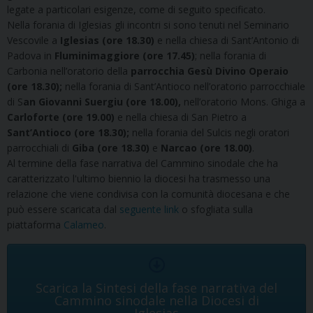
legate a particolari esigenze, come di seguito specificato.
Nella forania di Iglesias gli incontri si sono tenuti nel Seminario
Vescovile a
Iglesias (ore 18.30)
e nella chiesa di Sant’Antonio di
Padova in
Fluminimaggiore (ore 17.45)
; nella forania di
Carbonia nell’oratorio della
parrocchia Gesù Divino Operaio
(ore 18.30);
nella forania di Sant’Antioco nell’oratorio parrocchiale
di S
an Giovanni Suergiu (ore 18.00),
nell’oratorio Mons. Ghiga a
Carloforte (ore 19.00)
e nella chiesa di San Pietro a
Sant’Antioco (ore 18.30);
nella forania del Sulcis negli oratori
parrocchiali di
Giba (ore 18.30)
e
Narcao (ore 18.00)
.
Al termine della fase narrativa del Cammino sinodale che ha
caratterizzato l'ultimo biennio la diocesi ha trasmesso una
relazione che viene condivisa con la comunità diocesana e che
può essere scaricata dal
seguente link
o sfogliata sulla
piattaforma
Calameo
.
Scarica la Sintesi della fase narrativa del
Cammino sinodale nella Diocesi di
Iglesias