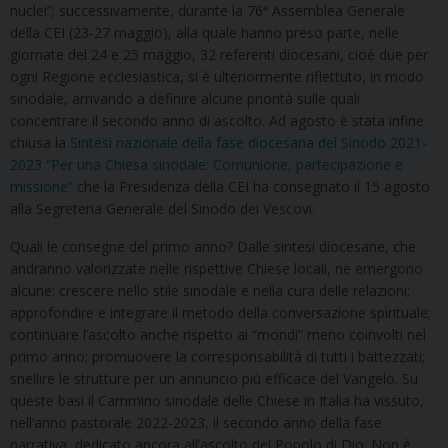
nuclei”; successivamente, durante la 76ª Assemblea Generale
della CEI (23-27 maggio), alla quale hanno preso parte, nelle
giornate del 24 e 25 maggio, 32 referenti diocesani, cioè due per
ogni Regione ecclesiastica, si è ulteriormente riflettuto, in modo
sinodale, arrivando a definire alcune priorità sulle quali
concentrare il secondo anno di ascolto. Ad agosto è stata infine
chiusa la
Sintesi nazionale della fase diocesana del Sinodo 2021-
2023 “Per una Chiesa sinodale: Comunione, partecipazione e
missione”
che la Presidenza della CEI ha consegnato il 15 agosto
alla Segreteria Generale del Sinodo dei Vescovi.
Quali le consegne del primo anno? Dalle sintesi diocesane, che
andranno valorizzate nelle rispettive Chiese locali, ne emergono
alcune: crescere nello stile sinodale e nella cura delle relazioni;
approfondire e integrare il metodo della conversazione spirituale;
continuare l’ascolto anche rispetto ai “mondi” meno coinvolti nel
primo anno; promuovere la corresponsabilità di tutti i battezzati;
snellire le strutture per un annuncio più efficace del Vangelo. Su
queste basi il Cammino sinodale delle Chiese in Italia ha vissuto,
nell’anno pastorale 2022-2023, il secondo anno della fase
narrativa, dedicato ancora all’ascolto del Popolo di Dio. Non è