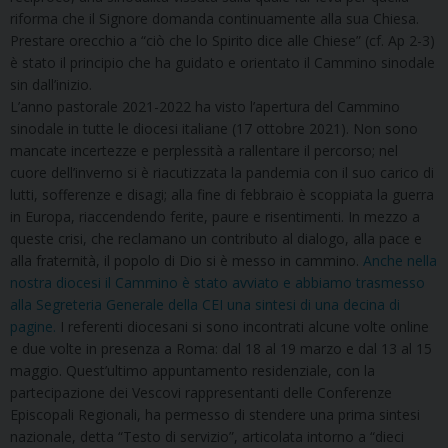
riforma che il Signore domanda continuamente alla sua Chiesa.
Prestare orecchio a “ciò che lo Spirito dice alle Chiese” (cf. Ap 2-3)
è stato il principio che ha guidato e orientato il Cammino sinodale
sin dall’inizio.
L’anno pastorale 2021-2022 ha visto l’apertura del Cammino
sinodale in tutte le diocesi italiane (17 ottobre 2021). Non sono
mancate incertezze e perplessità a rallentare il percorso; nel
cuore dell’inverno si è riacutizzata la pandemia con il suo carico di
lutti, sofferenze e disagi; alla fine di febbraio è scoppiata la guerra
in Europa, riaccendendo ferite, paure e risentimenti. In mezzo a
queste crisi, che reclamano un contributo al dialogo, alla pace e
alla fraternità, il popolo di Dio si è messo in cammino.
Anche nella
nostra diocesi il Cammino è stato avviato e abbiamo trasmesso
alla Segreteria Generale della CEI una sintesi di una decina di
pagine.
I referenti diocesani si sono incontrati alcune volte online
e due volte in presenza a Roma: dal 18 al 19 marzo e dal 13 al 15
maggio. Quest’ultimo appuntamento residenziale, con la
partecipazione dei Vescovi rappresentanti delle Conferenze
Episcopali Regionali, ha permesso di stendere una prima sintesi
nazionale, detta “Testo di servizio”, articolata intorno a “dieci