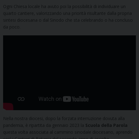
Ogni Chiesa locale ha avuto poi la possibilità di individuare un
quarto cantiere, valorizzando una priorità risultante dalla propria
sintesi diocesana o dal Sinodo che sta celebrando o ha concluso
da poco.
Nella nostra diocesi, dopo la forzata interruzione dovuta alla
pandemia, è ripartita da gennaio 2023 la
Scuola della Parola
questa volta associata al cammino sinodale diocesano, aprendo
così i Cantieri di Betania del secondo anno di ascolto,