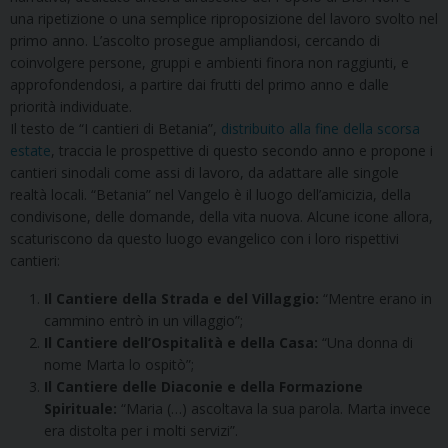
una ripetizione o una semplice riproposizione del lavoro svolto nel
primo anno. L’ascolto prosegue ampliandosi, cercando di
coinvolgere persone, gruppi e ambienti finora non raggiunti, e
approfondendosi, a partire dai frutti del primo anno e dalle
priorità individuate.
Il testo de “I cantieri di Betania”,
distribuito alla fine della scorsa
estate
, traccia le prospettive di questo secondo anno e propone i
cantieri sinodali come assi di lavoro, da adattare alle singole
realtà locali. “Betania” nel Vangelo è il luogo dell’amicizia, della
condivisone, delle domande, della vita nuova. Alcune icone allora,
scaturiscono da questo luogo evangelico con i loro rispettivi
cantieri:
Il Cantiere della Strada e del Villaggio:
“Mentre erano in
cammino entrò in un villaggio”;
Il Cantiere dell’Ospitalità e della Casa:
“Una donna di
nome Marta lo ospitò”;
Il Cantiere delle Diaconie e della Formazione
Spirituale:
“Maria (…) ascoltava la sua parola. Marta invece
era distolta per i molti servizi”.