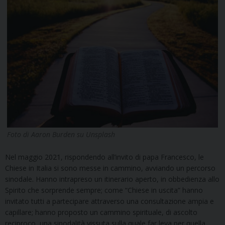
Foto di Aaron Burden su Unsplash
Nel maggio 2021, rispondendo all’invito di papa Francesco, le
Chiese in Italia si sono messe in cammino, avviando un percorso
sinodale. Hanno intrapreso un itinerario aperto, in obbedienza allo
Spirito che sorprende sempre; come “Chiese in uscita” hanno
invitato tutti a partecipare attraverso una consultazione ampia e
capillare; hanno proposto un cammino spirituale, di ascolto
reciproco, una sinodalità vissuta sulla quale far leva per quella