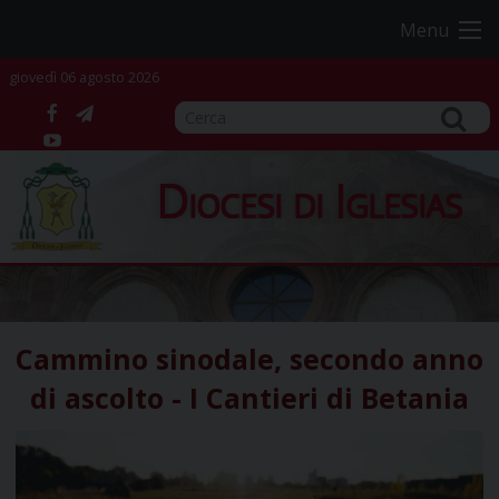
Skip
Menu
to
content
giovedì 06 agosto 2026
facebook
telegram
YouTube
Diocesi di Iglesias
Cammino sinodale, secondo anno
di ascolto - I Cantieri di Betania