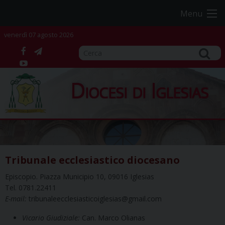
Skip
Menu
to
content
venerdì 07 agosto 2026
facebook
telegram
YouTube
Diocesi di Iglesias
Tribunale ecclesiastico diocesano
Episcopio. Piazza Municipio 10, 09016 Iglesias
Tel. 0781.22411
E-mail:
tribunaleecclesiasticoiglesias@gmail.com
Vicario Giudiziale:
Can. Marco Olianas