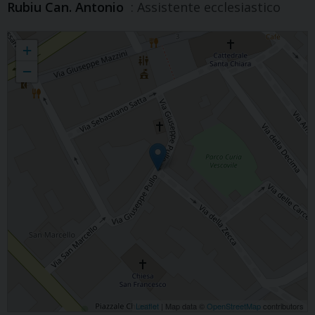
Rubiu Can. Antonio
: Assistente ecclesiastico
Arciconfraternita della Vergine della Pietà del Santo Monte
+
−
Leaflet
| Map data ©
OpenStreetMap
contributors