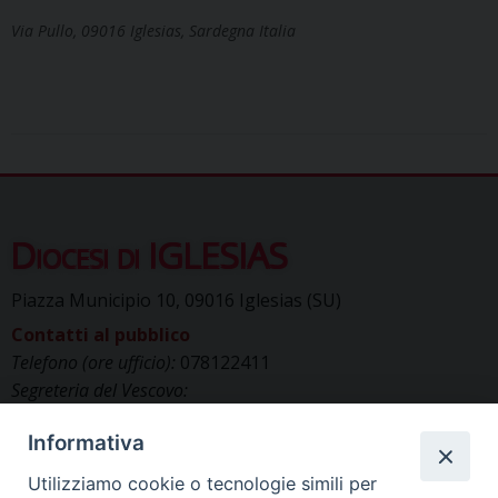
Via Pullo, 09016 Iglesias, Sardegna Italia
Diocesi di IGLESIAS
Piazza Municipio 10, 09016 Iglesias (SU)
Contatti al pubblico
Telefono (ore ufficio):
078122411
Segreteria del Vescovo:
segreteriavescovo.iglesias@gmail.com
Informativa
Uffici di Curia:
curia_iglesias@libero.it
Cancelleria (richiesta documenti):
Utilizziamo cookie o tecnologie simili per