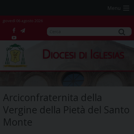
Skip
Menu
to
content
giovedì 06 agosto 2026
facebook
telegram
YouTube
Diocesi di Iglesias
Arciconfraternita della
Vergine della Pietà del Santo
Monte