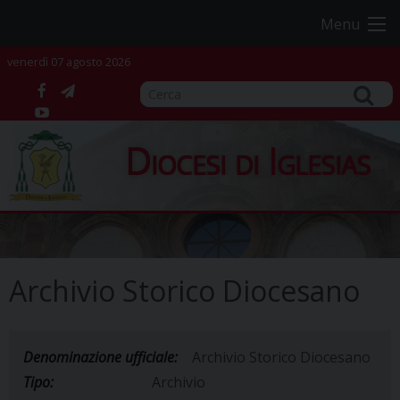
Skip
Menu
to
content
venerdì 07 agosto 2026
facebook
telegram
YouTube
Diocesi di Iglesias
Archivio Storico Diocesano
Denominazione ufficiale:
Archivio Storico Diocesano
Tipo:
Archivio