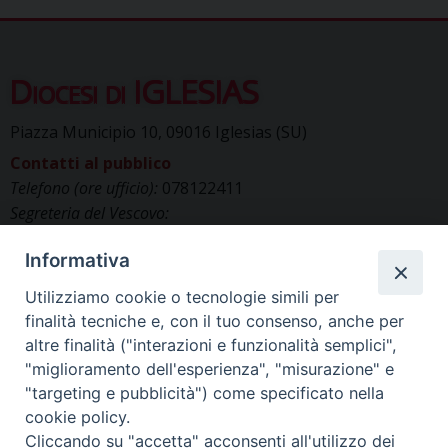
Diocesi di IGLESIAS
Piazza Municipio 10, 09016 Iglesias (SU)
Contatti al pubblico
Telefono (ore ufficio):
078122411
Segreteria del Vescovo:
segreteriavescovo.iglesias@gmail.com
Informativa
Uffici di Curia:
curia_iglesias@libero.it
Cancelleria (richiesta documenti):
Utilizziamo cookie o tecnologie simili per
canc.curia.iglesias@tiscali.it
finalità tecniche e, con il tuo consenso, anche per
Comunicazione & media (ufficio stampa):
altre finalità ("interazioni e funzionalità semplici",
ucs.iglesias@gmail.com
"miglioramento dell'esperienza", "misurazione" e
"targeting e pubblicità") come specificato nella
cookie policy.
Cliccando su "accetta" acconsenti all'utilizzo dei