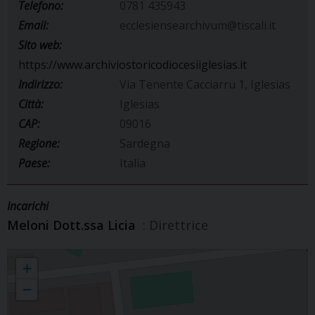
Telefono:
0781 435943
Email:
ecclesiensearchivum@tiscali.it
Sito web:
https://www.archiviostoricodiocesiiglesias.it
Indirizzo:
Via Tenente Cacciarru 1, Iglesias
Città:
Iglesias
CAP:
09016
Regione:
Sardegna
Paese:
Italia
Incarichi
Meloni Dott.ssa Licia
: Direttrice
Archivio Storico Diocesano
+
−