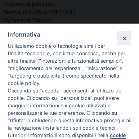
Contatti al pubblico
Telefono (ore ufficio):
078122411
Segreteria del Vescovo:
segreteriavescovo.iglesias@gmail.com
Informativa
Uffici di Curia:
curia_iglesias@libero.it
Cancelleria (richiesta documenti):
Utilizziamo cookie o tecnologie simili per
canc.curia.iglesias@tiscali.it
finalità tecniche e, con il tuo consenso, anche per
Comunicazione & media (ufficio stampa):
altre finalità ("interazioni e funzionalità semplici",
ucs.iglesias@gmail.com
"miglioramento dell'esperienza", "misurazione" e
"targeting e pubblicità") come specificato nella
cookie policy.
Cliccando su "accetta" acconsenti all'utilizzo dei
cookie. Cliccando su "personalizza" puoi avere
maggiori informazioni sui cookie utilizzati e
personalizzare le tue preferenze. Cliccando su
"rifiuta" o chiudendo questa informativa proseguirai
la navigazione installando i soli cookie tecnici.
©2025 Diocesi di IGLESIAS
Ulteriori informazioni sono disponibili nella
cookie
Preferenze Cookie