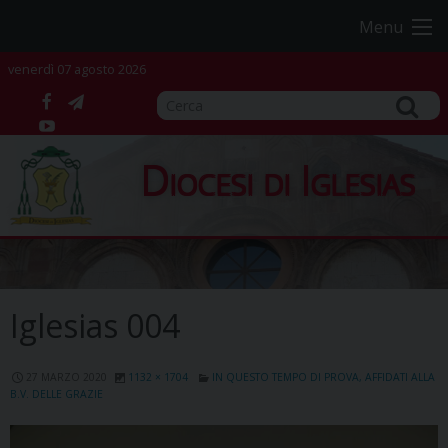
Skip
Menu
to
content
venerdì 07 agosto 2026
facebook
telegram
YouTube
Diocesi di Iglesias
Iglesias 004
27 MARZO 2020
1132 × 1704
IN QUESTO TEMPO DI PROVA, AFFIDATI ALLA
B.V. DELLE GRAZIE