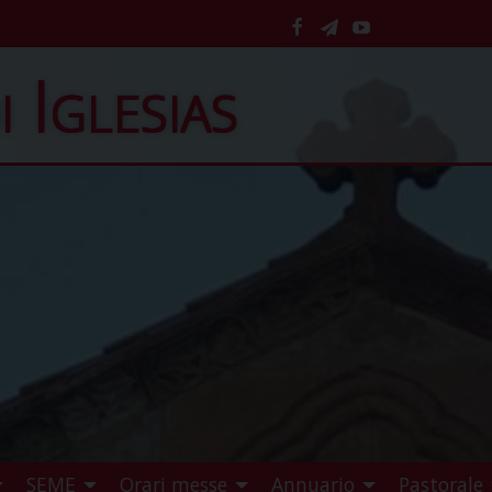
facebook
telegram
YouTube
i Iglesias
SEME
Orari messe
Annuario
Pastorale