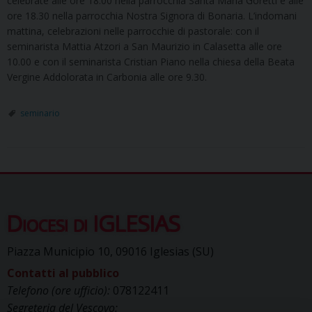
celebrate alle ore 18.00 nella parrocchia Santa Maria Goretti e alle
ore 18.30 nella parrocchia Nostra Signora di Bonaria. L’indomani
mattina, celebrazioni nelle parrocchie di pastorale: con il
seminarista Mattia Atzori a San Maurizio in Calasetta alle ore
10.00 e con il seminarista Cristian Piano nella chiesa della Beata
Vergine Addolorata in Carbonia alle ore 9.30.
seminario
Diocesi di IGLESIAS
Piazza Municipio 10, 09016 Iglesias (SU)
Contatti al pubblico
Telefono (ore ufficio):
078122411
Segreteria del Vescovo: