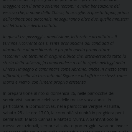
Maggiore con il primo solenne “eccomi” e nella benedizione del
vescovo che, a nome della Chiesa, la accoglie. A questa tappa, prima
dell’ordinazione diaconale, ne seguiranno altre due, quelle ministeri
del lettorato e dell’accolitato.
In questi tre passaggi – ammissione, lettorato e accolitato – il
termine ricorrente che si sente pronunciare dai candidati al
diaconato e al presbiterato è proprio quello prima citato:
“eccomi!”. Un termine di origine biblica che, attraversando tutta la
storia della salvezza, fa comprendere a chi lo ripete nell’oggi della
Chiesa l’impegno a camminare come Abramo, anche in mezzo tante
difficoltà, nella via tracciata dal Signore e ad offrire se stessi, come
Maria e Pietro, con l’intera propria esistenza.
In preparazione al rito di domenica 26, nelle parrocchie dei
seminaristi saranno celebrate delle messe vocazionali. In
particolare, a Domusnovas, nella parrocchia Vergine Assunta,
sabato 25 alle ore 17.00, la comunità si riunirà in preghiera per i
seminaristi Marco Cannas e Matteo Murru. A Sant’Antioco le
messe vocazionali, sempre al sabato pomeriggio, saranno invece