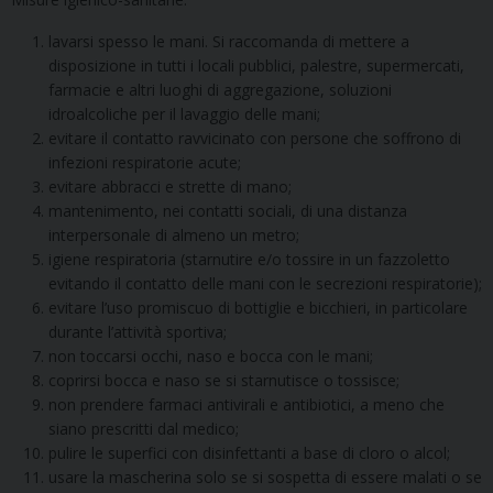
lavarsi spesso le mani. Si raccomanda di mettere a
disposizione in tutti i locali pubblici, palestre, supermercati,
farmacie e altri luoghi di aggregazione, soluzioni
idroalcoliche per il lavaggio delle mani;
evitare il contatto ravvicinato con persone che soffrono di
infezioni respiratorie acute;
evitare abbracci e strette di mano;
mantenimento, nei contatti sociali, di una distanza
interpersonale di almeno un metro;
igiene respiratoria (starnutire e/o tossire in un fazzoletto
evitando il contatto delle mani con le secrezioni respiratorie);
evitare l’uso promiscuo di bottiglie e bicchieri, in particolare
durante l’attività sportiva;
non toccarsi occhi, naso e bocca con le mani;
coprirsi bocca e naso se si starnutisce o tossisce;
non prendere farmaci antivirali e antibiotici, a meno che
siano prescritti dal medico;
pulire le superfici con disinfettanti a base di cloro o alcol;
usare la mascherina solo se si sospetta di essere malati o se