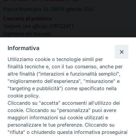
Piazza Municipio 10, 09016 Iglesias (SU)
Contatti al pubblico
Telefono (ore ufficio):
078122411
Segreteria del Vescovo:
segreteriavescovo.iglesias@gmail.com
Informativa
Uffici di Curia:
curia_iglesias@libero.it
Cancelleria (richiesta documenti):
Utilizziamo cookie o tecnologie simili per
canc.curia.iglesias@tiscali.it
finalità tecniche e, con il tuo consenso, anche per
Comunicazione & media (ufficio stampa):
altre finalità ("interazioni e funzionalità semplici",
ucs.iglesias@gmail.com
"miglioramento dell'esperienza", "misurazione" e
"targeting e pubblicità") come specificato nella
cookie policy.
Cliccando su "accetta" acconsenti all'utilizzo dei
cookie. Cliccando su "personalizza" puoi avere
maggiori informazioni sui cookie utilizzati e
personalizzare le tue preferenze. Cliccando su
"rifiuta" o chiudendo questa informativa proseguirai