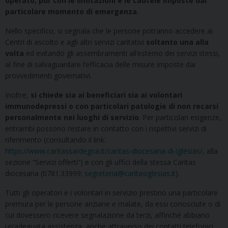
operato, pur con le limitazioni e le cautele imposte dal
particolare momento di emergenza
.
Nello specifico, si segnala che le persone potranno accedere ai
Centri di ascolto e agli altri servizi caritativi
soltanto una alla
volta
ed evitando gli assembramenti all’esterno dei servizi stessi,
al fine di salvaguardare l’efficacia delle misure imposte dai
provvedimenti governativi.
Inoltre,
si chiede sia ai beneficiari sia ai volontari
immunodepressi o con particolari patologie di non recarsi
personalmente nei luoghi di servizio
. Per particolari esigenze,
entrambi possono restare in contatto con i rispettivi servizi di
riferimento (consultando il link:
https://www.caritassardegna.it/caritas-diocesana-di-iglesias/
, alla
sezione “Servizi offerti”) e con gli uffici della stessa Caritas
diocesana (0781.33999;
segreteria@caritasiglesias.it
).
Tutti gli operatori e i volontari in servizio prestino una particolare
premura per le persone anziane e malate, da essi conosciute o di
cui dovessero ricevere segnalazione da terzi, affinché abbiano
un’adeguata assistenza, anche attraverso dei contatti telefonici.