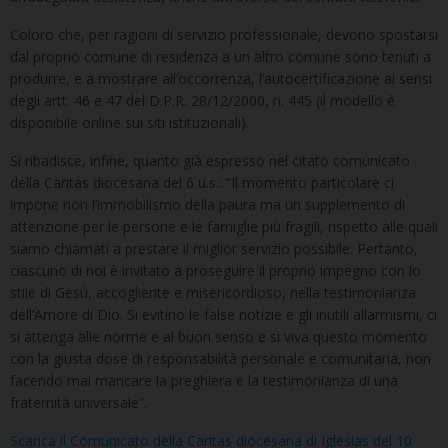
Coloro che, per ragioni di servizio professionale, devono spostarsi
dal proprio comune di residenza a un altro comune sono tenuti a
produrre, e a mostrare all’occorrenza, l’autocertificazione ai sensi
degli artt. 46 e 47 del D.P.R. 28/12/2000, n. 445 (il modello è
disponibile online sui siti istituzionali).
Si ribadisce, infine, quanto già espresso nel citato comunicato
della Caritas diocesana del 6 u.s.: “Il momento particolare ci
impone non l’immobilismo della paura ma un supplemento di
attenzione per le persone e le famiglie più fragili, rispetto alle quali
siamo chiamati a prestare il miglior servizio possibile. Pertanto,
ciascuno di noi è invitato a proseguire il proprio impegno con lo
stile di Gesù, accogliente e misericordioso, nella testimonianza
dell’Amore di Dio. Si evitino le false notizie e gli inutili allarmismi, ci
si attenga alle norme e al buon senso e si viva questo momento
con la giusta dose di responsabilità personale e comunitaria, non
facendo mai mancare la preghiera e la testimonianza di una
fraternità universale”.
Scarica il Comunicato della Caritas diocesana di Iglesias del 10