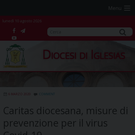
Skip
Menu
to
content
lunedì 10 agosto 2026
facebook
telegram
YouTube
Diocesi di Iglesias
6 MARZO 2020
COMMENT
Caritas diocesana, misure di
prevenzione per il virus