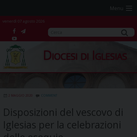
Skip
Menu
to
content
venerdì 07 agosto 2026
facebook
telegram
YouTube
Diocesi di Iglesias
2 MAGGIO 2020
COMMENT
Disposizioni del vescovo di
Iglesias per la celebrazioni