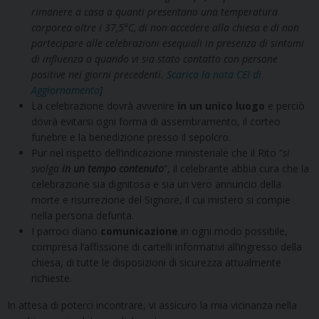
rimanere a casa a quanti presentano una temperatura
corporea oltre i 37,5°C, di non accedere alla chiesa e di non
partecipare alle celebrazioni esequiali in presenza di sintomi
di influenza o quando vi sia stato contatto con persone
positive nei giorni precedenti.
Scarica la nota CEI di
Aggiornamento
]
La celebrazione dovrà avvenire
in un unico luogo
e perciò
dovrà evitarsi ogni forma di assembramento, il corteo
funebre e la benedizione presso il sepolcro.
Pur nel rispetto dell’indicazione ministeriale che il Rito “
si
svolga
in un tempo contenuto
”, il celebrante abbia cura che la
celebrazione sia dignitosa e sia un vero annuncio della
morte e risurrezione del Signore, il cui mistero si compie
nella persona defunta.
I parroci diano
comunicazione
in ogni modo possibile,
compresa l’affissione di cartelli informativi all’ingresso della
chiesa, di tutte le disposizioni di sicurezza attualmente
richieste.
In attesa di poterci incontrare, vi assicuro la mia vicinanza nella