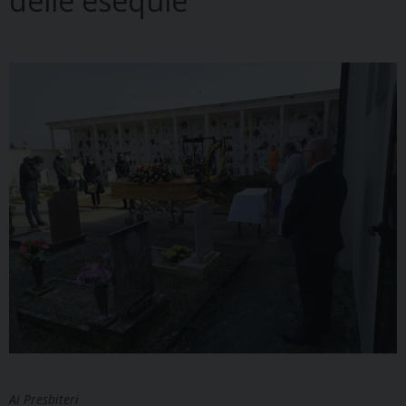
delle esequie
Ai Presbiteri