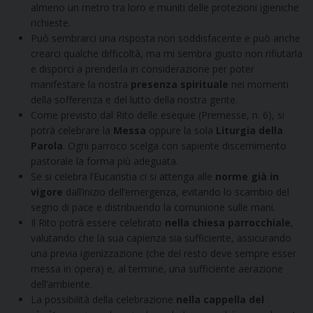
almeno un metro tra loro e muniti delle protezioni igieniche
richieste.
Può sembrarci una risposta non soddisfacente e può anche
crearci qualche difficoltà, ma mi sembra giusto non rifiutarla
e disporci a prenderla in considerazione per poter
manifestare la nostra
presenza spirituale
nei momenti
della sofferenza e del lutto della nostra gente.
Come previsto dal Rito delle esequie (Premesse, n. 6), si
potrà celebrare la
Messa
oppure la sola
Liturgia della
Parola
. Ogni parroco scelga con sapiente discernimento
pastorale la forma più adeguata.
Se si celebra l’Eucaristia ci si attenga alle
norme già in
vigore
dall’inizio dell’emergenza, evitando lo scambio del
segno di pace e distribuendo la comunione sulle mani.
Il Rito potrà essere celebrato
nella chiesa
parrocchiale
,
valutando che la sua capienza sia sufficiente, assicurando
una previa igienizzazione (che del resto deve sempre esser
messa in opera) e, al termine, una sufficiente aerazione
dell’ambiente.
La possibilità della celebrazione
nella
cappella del