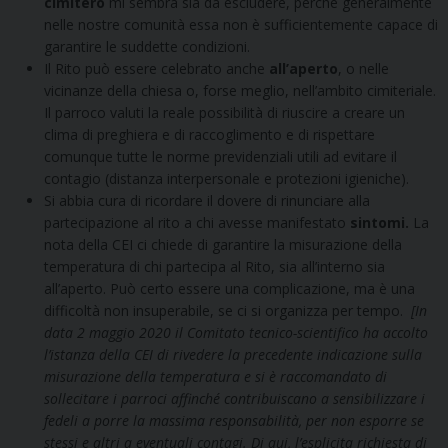
cimitero
mi sembra sia da escludere, perché generalmente
nelle nostre comunità essa non è sufficientemente capace di
garantire le suddette condizioni.
Il Rito può essere celebrato anche
all’aperto
, o nelle
vicinanze della chiesa o, forse meglio, nell’ambito cimiteriale.
Il parroco valuti la reale possibilità di riuscire a creare un
clima di preghiera e di raccoglimento e di rispettare
comunque tutte le norme previdenziali utili ad evitare il
contagio (distanza interpersonale e protezioni igieniche).
Si abbia cura di ricordare il dovere di rinunciare alla
partecipazione al rito a chi avesse manifestato
sintomi.
La
nota della CEI ci chiede di garantire la misurazione della
temperatura di chi partecipa al Rito, sia all’interno sia
all’aperto. Può certo essere una complicazione, ma è una
difficoltà non insuperabile, se ci si organizza per tempo.
[In
data 2 maggio 2020 il Comitato tecnico-scientifico ha accolto
l’istanza della CEI di rivedere la precedente indicazione sulla
misurazione della temperatura e si è raccomandato di
sollecitare i parroci affinché contribuiscano a sensibilizzare i
fedeli a porre la massima responsabilità, per non esporre se
stessi e altri a eventuali contagi. Di qui, l’esplicita richiesta di