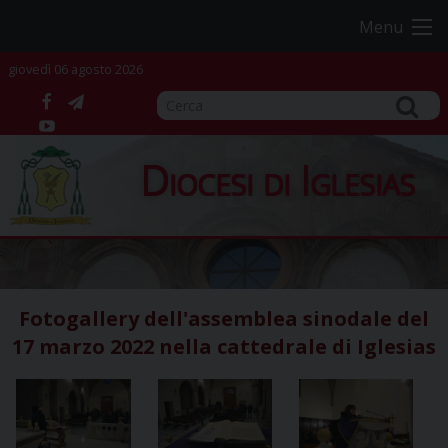
Skip
Menu
to
content
giovedì 06 agosto 2026
facebook
telegram
YouTube
Diocesi di Iglesias
Fotogallery dell'assemblea sinodale del
17 marzo 2022 nella cattedrale di Iglesias