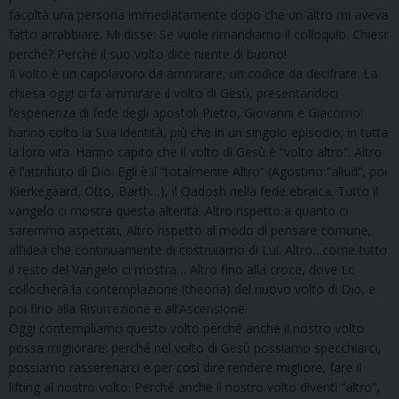
facoltà una persona immediatamente dopo che un altro mi aveva
fatto arrabbiare. Mi disse: Se vuole rimandiamo il colloquio. Chiesi:
perché? Perché il suo volto dice niente di buono!
Il volto è un capolavoro da ammirare, un codice da decifrare. La
chiesa oggi ci fa ammirare il volto di Gesù, presentandoci
l’esperienza di fede degli apostoli Pietro, Giovanni e Giacomo:
hanno colto la Sua identità, più che in un singolo episodio, in tutta
la loro vita. Hanno capito che il volto di Gesù è “volto altro”: Altro
è l’attributo di Dio. Egli è il “totalmente Altro” (Agostino “aliud”, poi
Kierkegaard, Otto, Barth…), il Qadosh nella fede ebraica. Tutto il
vangelo ci mostra questa alterità. Altro rispetto a quanto ci
saremmo aspettati, Altro rispetto al modo di pensare comune,
all’idea che continuamente di costruiamo di Lui. Altro…come tutto
il resto del Vangelo ci mostra… Altro fino alla croce, dove Lc
collocherà la contemplazione (theoria) del nuovo volto di Dio, e
poi fino alla Risurrezione e all’Ascensione.
Oggi contempliamo questo volto perché anche il nostro volto
possa migliorare: perché nel volto di Gesù possiamo specchiarci,
possiamo rasserenarci e per così dire rendere migliore, fare il
lifting al nostro volto. Perché anche il nostro volto diventi “altro”,