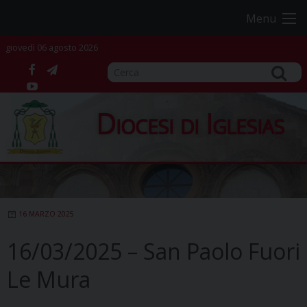
Skip
Menu
to
content
giovedì 06 agosto 2026
facebook
telegram
YouTube
Diocesi di Iglesias
16 MARZO 2025
16/03/2025 – San Paolo Fuori
Le Mura