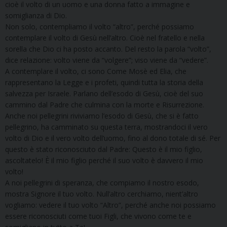
cioè il volto di un uomo e una donna fatto a immagine e
somiglianza di Dio.
Non solo, contempliamo il volto “altro”, perché possiamo
contemplare il volto di Gesù nell’altro. Cioè nel fratello e nella
sorella che Dio ci ha posto accanto. Del resto la parola “volto”,
dice relazione: volto viene da “volgere”; viso viene da “vedere”.
A contemplare il volto, ci sono Come Mosè ed Elia, che
rappresentano la Legge e i profeti, quindi tutta la storia della
salvezza per Israele. Parlano dell’esodo di Gesù, cioè del suo
cammino dal Padre che culmina con la morte e Risurrezione.
Anche noi pellegrini riviviamo l’esodo di Gesù, che si è fatto
pellegrino, ha camminato su questa terra, mostrandoci il vero
volto di Dio e il vero volto dell’uomo, fino al dono totale di sé. Per
questo è stato riconosciuto dal Padre: Questo è il mio figlio,
ascoltatelo! È il mio figlio perché il suo volto è davvero il mio
volto!
A noi pellegrini di speranza, che compiamo il nostro esodo,
mostra Signore il tuo volto. Null’altro cerchiamo, nient’altro
vogliamo: vedere il tuo volto “Altro”, perché anche noi possiamo
essere riconosciuti come tuoi Figli, che vivono come te e