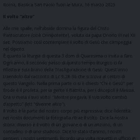
Roma, Basilica San Paolo fuori le Mura, 16 marzo 2025
Il volto “altro”
Alle mie spalle, nell’abside domina la figura del Cristo
Pantocratore (cioè Onnipotente), voluta da papa Onorio III nel XII
sec. Possiamo così contemplare il volto di Gesù che campeggia
nel dipinto.
È quanto la liturgia di questa 3 dom di Quaresima ci invita a fare.
Ogni anno, il secondo passo di questo tempo liturgico ci fa
riflettere sula brano della Trasfigurazione di Gesù. Quest’anno
traendolo dal racconto di Lc 9,28-36 che si trova al centro di
questo Vangelo. Nella prima parte ci si è chiesti “Chi è Gesù”: per
Erode è il profeta, per la gente il Battista, per i discepoli il Messia.
Ora si rivela il suo volto: “Mentre pregava, il suo volto cambiò
d’aspetto” (lett “divenne altro”).
Il Volto è la parte del nostro corpo più espressiva; dice l’identità:
nei nostri documenti la fotografia ritrae il volto. Dice la nostra
storia: diverso è il volto di un giovane o di un anziano, di un
contadino o di uno studioso. Dice lo stato d’animo, i nostri
pensieri, i nostri sentimenti. Ricordo una volta ricevetti in ufficio in