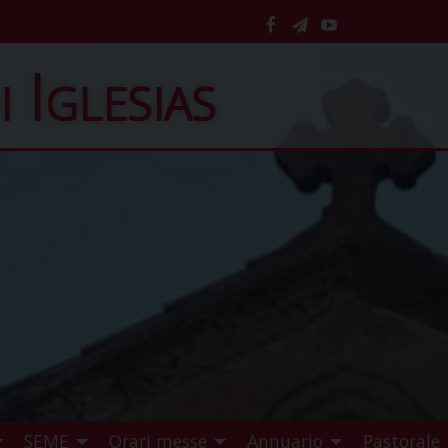
facebook
telegram
YouTube
i Iglesias
SEME
Orari messe
Annuario
Pastorale