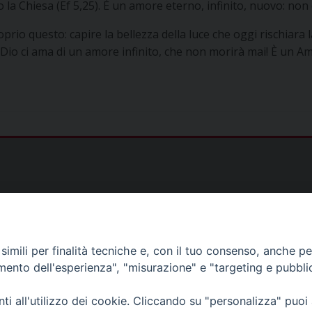
o la Chiesa (Ef 5,25). È un amore eterno, infinito, nuovo: non
rio questo: capire la bellezza della luce che oggi rischiara l
 Dio ci ama di un amore infinito, che non morirà mai! È un Am
)
imili per finalità tecniche e, con il tuo consenso, anche per 
amento dell'esperienza", "misurazione" e "targeting e pubbli
as@gmail.com
i all'utilizzo dei cookie. Cliccando su "personalizza" puoi
s@tiscali.it