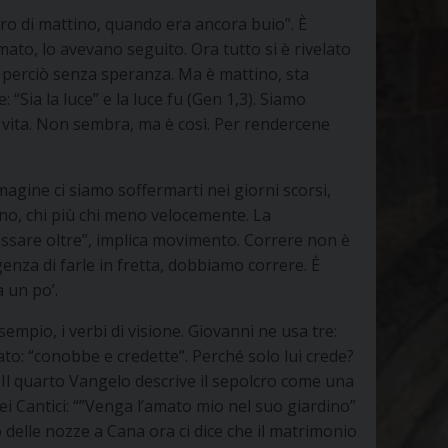
lcro di mattino, quando era ancora buio”. È
to, lo avevano seguito. Ora tutto si è rivelato
 e perciò senza speranza. Ma è mattino, sta
“Sia la luce” e la luce fu (Gen 1,3). Siamo
a vita. Non sembra, ma è così. Per rendercene
agine ci siamo soffermarti nei giorni scorsi,
ono, chi più chi meno velocemente. La
passare oltre”, implica movimento. Correre non è
enza di farle in fretta, dobbiamo correre. È
 un po’.
sempio, i verbi di visione. Giovanni ne usa tre:
ato: “conobbe e credette”. Perché solo lui crede?
 Il quarto Vangelo descrive il sepolcro come una
ei Cantici: “”Venga l’amato mio nel suo giardino”
o delle nozze a Cana ora ci dice che il matrimonio