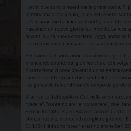
I primi due sono presenti nella prima scena. “Il 
mattino ma ancora buio, come nel venerdì santo. 
un’illusione, un fallimento. È notte, buio fitto 
nascendo un nuovo giorno sul mondo. La luce splen
davanti a una nuova creazione. Oggi, anche se fo
conto proviamo a pensare cosa sarebbe la nostra
Per vivere la Risurrezione abbiamo bisogno di un
prendendo spunto dal giubileo che ci coinvolge c
Risurrezione ci pone davanti a un’esigenza: camb
facile, soprattutto per chi si sente debole e no
l’esigenza dell’amore! Non c’è tempo da perdere
Si arriva così al sepolcro. Qui, nella seconda scen
“vedere”, “contemplare” e “conoscere”, cioè’ fare
Perché ha fatto esperienza dell’amore. Cos’ha co
stanza nuziale, pronte ad accogliere gli sposi. È
Ct 4,16). I lini sono “stesi” e hanno anche ben 3