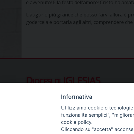
è avvenuto! È la festa dell’amore! Cristo ha amat
L’augurio più grande che posso farvi allora è prop
godercela e portarla agli altri, comprendere che
Diocesi di IGLESIAS
Piazza Municipio 10, 09016 Iglesias (SU
Informativa
Contatti al pubblico
Utilizziamo cookie o tecnologie s
Telefono (ore ufficio):
078122411
funzionalità semplici", "miglior
Segreteria del Vescovo:
segreteriavescovo.iglesi
cookie policy.
Uffici di Curia:
curia_iglesias@libero.it
Cliccando su "accetta" acconsent
Cancelleria (richiesta documenti):
canc.curia.iglesia