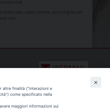
 cesserà mai!
a nostra vita, saper correre, pazzi di gioia per
ore vivo.
altre finalità ("interazioni e
cità") come specificato nella
 avere maggiori informazioni sui