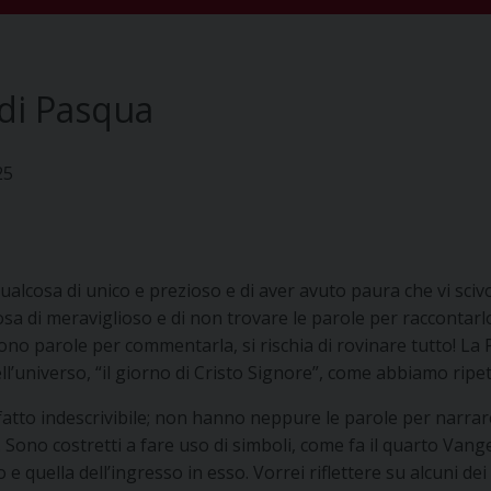
di Pasqua
25
qualcosa di unico e prezioso e di aver avuto paura che vi sciv
sa di meraviglioso e di non trovare le parole per raccontarlo
no parole per commentarla, si rischia di rovinare tutto! La Pas
dell’universo, “il giorno di Cristo Signore”, come abbiamo rip
 fatto indescrivibile; non hanno neppure le parole per narrar
”. Sono costretti a fare uso di simboli, come fa il quarto Va
 e quella dell’ingresso in esso. Vorrei riflettere su alcuni de