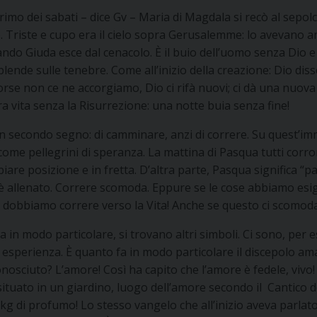
primo dei sabati – dice Gv – Maria di Magdala si recò al sepo
Triste e cupo era il cielo sopra Gerusalemme: lo avevano ama
quando Giuda esce dal cenacolo. È il buio dell’uomo senza Dio
de sulle tenebre. Come all’inizio della creazione: Dio disse: 
rse non ce ne accorgiamo, Dio ci rifà nuovi; ci dà una nuov
 vita senza la Risurrezione: una notte buia senza fine!
 secondo segno: di camminare, anzi di correre. Su quest’imm
ome pellegrini di speranza. La mattina di Pasqua tutti corr
iare posizione e in fretta. D’altra parte, Pasqua significa “
n è allenato. Correre scomoda. Eppure se le cose abbiamo esig
: dobbiamo correre verso la Vita! Anche se questo ci scomoda
a in modo particolare, si trovano altri simboli. Ci sono, per e
 esperienza. È quanto fa in modo particolare il discepolo am
nosciuto? L’amore! Così ha capito che l’amore è fedele, vivo!
 situato in un giardino, luogo dell’amore secondo il Cantico d
3 kg di profumo! Lo stesso vangelo che all’inizio aveva parlat