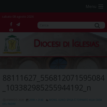
Skip
Menu
to
content
sabato 08 agosto 2026
facebook
telegram
YouTube
Diocesi di Iglesias
88111627_556812071595084
_103382985255944192_n
4 MARZO 2020
2098 × 2560
MONS. IGINO SPIGA È TORNATO ALLA CASA
DEL PADRE