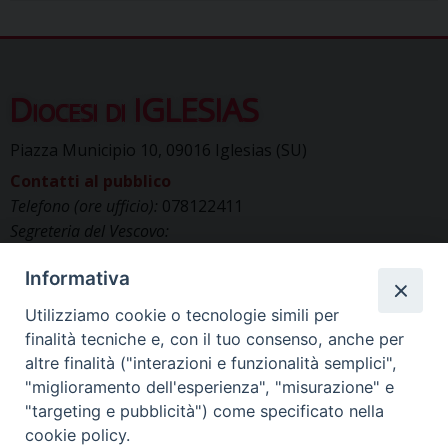
Diocesi di IGLESIAS
Piazza Municipio 10, 09016 Iglesias (SU)
Contatti al pubblico
Telefono (ore ufficio):
078122411
Segreteria del Vescovo:
segreteriavescovo.iglesias@gmail.com
Informativa
Uffici di Curia:
curia_iglesias@libero.it
Cancelleria (richiesta documenti):
Utilizziamo cookie o tecnologie simili per
canc.curia.iglesias@tiscali.it
finalità tecniche e, con il tuo consenso, anche per
Comunicazione & media (ufficio stampa):
altre finalità ("interazioni e funzionalità semplici",
ucs.iglesias@gmail.com
"miglioramento dell'esperienza", "misurazione" e
"targeting e pubblicità") come specificato nella
cookie policy.