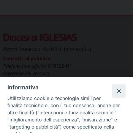
Diocesi di IGLESIAS
Piazza Municipio 10, 09016 Iglesias (SU)
Contatti al pubblico
Telefono (ore ufficio):
078122411
Segreteria del Vescovo:
segreteriavescovo.iglesias@gmail.com
Informativa
Uffici di Curia:
curia_iglesias@libero.it
Cancelleria (richiesta documenti):
Utilizziamo cookie o tecnologie simili per
canc.curia.iglesias@tiscali.it
finalità tecniche e, con il tuo consenso, anche per
Comunicazione & media (ufficio stampa):
altre finalità ("interazioni e funzionalità semplici",
ucs.iglesias@gmail.com
"miglioramento dell'esperienza", "misurazione" e
"targeting e pubblicità") come specificato nella