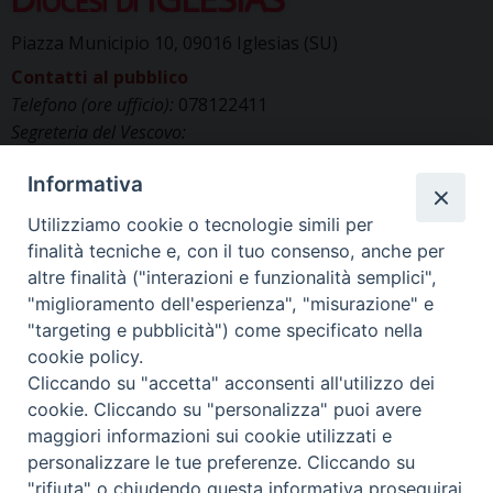
Piazza Municipio 10, 09016 Iglesias (SU)
Contatti al pubblico
Telefono (ore ufficio):
078122411
Segreteria del Vescovo:
segreteriavescovo.iglesias@gmail.com
Informativa
Uffici di Curia:
curia_iglesias@libero.it
Cancelleria (richiesta documenti):
Utilizziamo cookie o tecnologie simili per
canc.curia.iglesias@tiscali.it
finalità tecniche e, con il tuo consenso, anche per
Comunicazione & media (ufficio stampa):
altre finalità ("interazioni e funzionalità semplici",
ucs.iglesias@gmail.com
"miglioramento dell'esperienza", "misurazione" e
"targeting e pubblicità") come specificato nella
cookie policy.
Cliccando su "accetta" acconsenti all'utilizzo dei
cookie. Cliccando su "personalizza" puoi avere
maggiori informazioni sui cookie utilizzati e
personalizzare le tue preferenze. Cliccando su
"rifiuta" o chiudendo questa informativa proseguirai