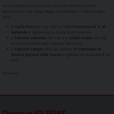
La Cancelleria Vescovile rende noto che l’Amministratore
Apostolico, il Card. Arrigo Miglio, ha nominato in data 25 luglio
2023
p.
Carlo Frau
ofm cap. Parroco della
Parrocchia B. V. di
Valverde
in Iglesias per la durata di un novennio;
p.
Fabrizio Cannella
ofm cap. e p.
Attilio Erdas
ofm cap.
Vicari parrocchiali della suddetta Parrocchia;
p.
Fabrizio Congiu
ofm cap. Rettore del
Santuario di
Nostra Signora delle Grazie
in Iglesias per la durata di sei
anni.
nomine
Diocesi di IGLESIAS