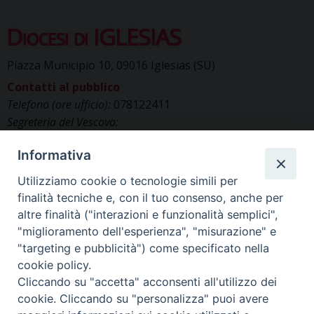
Diocesi di IGLESIAS
Piazza Municipio 10, 09016 Iglesias (SU)
Contatti al pubblico
Telefono (ore ufficio):
078122411
Segreteria del Vescovo:
segreteriavescovo.iglesias@gmail.com
Informativa
Uffici di Curia:
curia_iglesias@libero.it
Cancelleria (richiesta documenti):
Utilizziamo cookie o tecnologie simili per
canc.curia.iglesias@tiscali.it
finalità tecniche e, con il tuo consenso, anche per
Comunicazione & media (ufficio stampa):
altre finalità ("interazioni e funzionalità semplici",
ucs.iglesias@gmail.com
"miglioramento dell'esperienza", "misurazione" e
"targeting e pubblicità") come specificato nella
cookie policy.
Cliccando su "accetta" acconsenti all'utilizzo dei
cookie. Cliccando su "personalizza" puoi avere