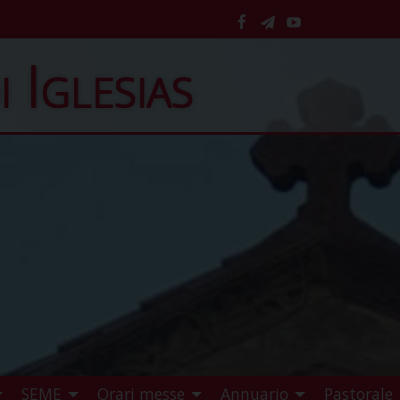
facebook
telegram
YouTube
i Iglesias
SEME
Orari messe
Annuario
Pastorale