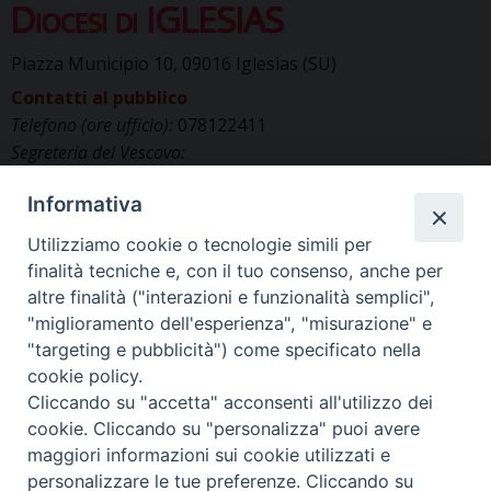
Diocesi di IGLESIAS
Piazza Municipio 10, 09016 Iglesias (SU)
Contatti al pubblico
Telefono (ore ufficio):
078122411
Segreteria del Vescovo:
segreteriavescovo.iglesias@gmail.com
Informativa
Uffici di Curia:
curia_iglesias@libero.it
Cancelleria (richiesta documenti):
Utilizziamo cookie o tecnologie simili per
canc.curia.iglesias@tiscali.it
finalità tecniche e, con il tuo consenso, anche per
Comunicazione & media (ufficio stampa):
altre finalità ("interazioni e funzionalità semplici",
ucs.iglesias@gmail.com
"miglioramento dell'esperienza", "misurazione" e
"targeting e pubblicità") come specificato nella
cookie policy.
Cliccando su "accetta" acconsenti all'utilizzo dei
cookie. Cliccando su "personalizza" puoi avere
maggiori informazioni sui cookie utilizzati e
personalizzare le tue preferenze. Cliccando su