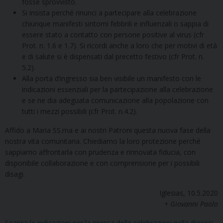
fosse sprovvisto.
Si insista perché rinunci a partecipare alla celebrazione
chiunque manifesti sintomi febbrili e influenzali o sappia di
essere stato a contatto con persone positive al virus (cfr
Prot. n. 1.6 e 1.7). Si ricordi anche a loro che per motivi di età
e di salute si è dispensati dal precetto festivo (cfr Prot. n.
5.2).
Alla porta d’ingresso sia ben visibile un manifesto con le
indicazioni essenziali per la partecipazione alla celebrazione
e se ne dia adeguata comunicazione alla popolazione con
tutti i mezzi possibili (cfr Prot. n.4.2).
Affido a Maria SS.ma e ai nostri Patroni questa nuova fase della
nostra vita comunitaria. Chiediamo la loro protezione perché
sappiamo affrontarla con prudenza e rinnovata fiducia, con
disponibile collaborazione e con comprensione per i possibili
disagi.
Iglesias, 10.5.2020
+ Giovanni Paolo
Scarica le indicazioni per la ripresa delle celebrazioni nella diocesi