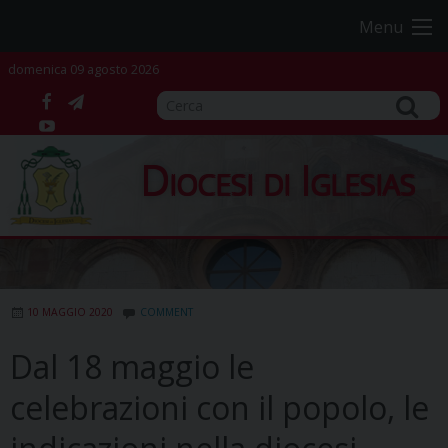
Skip
Menu
to
content
domenica 09 agosto 2026
facebook
telegram
YouTube
Diocesi di Iglesias
10 MAGGIO 2020
COMMENT
Dal 18 maggio le
celebrazioni con il popolo, le