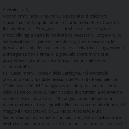
Carissimi tutti,
vi sono ormai note le novità sulla possibilità di celebrare
l’Eucaristia con il popolo, dopo l’accordo tra la CEI e il Governo
Italiano firmato il 7 maggio u.s. sulla base di un dettagliato
Protocollo riguardante le modalità dell’accesso ai luoghi di culto,
la necessità della igienizzazione dei luoghi e dei vasi sacri, le
precauzioni sanitarie da osservare, e alcuni altri utili suggerimenti.
L’emergenza non è finita, e la graduale apertura che ci si
prospetta esige non poche attenzioni e non indifferenti
responsabilità.
Per questi motivi i Vescovi della Sardegna, nel valutare la
possibilità enunciata dalle decisioni dell’Autorità Regionale con
l’Ordinanza n. 20 del 2 maggio u.s. di anticipare la ripresa delle
celebrazioni col popolo, hanno deciso di orientarsi a condividere
con le chiese di tutta Italia il 18 maggio come data per una
riapertura tanto attesa e gradita. Ne ha dato comunicazione ieri 9
maggio il Presidente della CES Mons. Antonello Mura.
Siamo chiamati a riprendere con fiducia e generosità il cammino
di vita cristiana, non solo a livello personale e familiare – cosa che