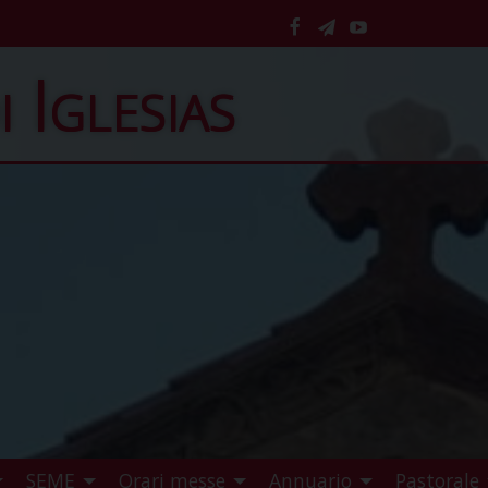
facebook
telegram
YouTube
i Iglesias
SEME
Orari messe
Annuario
Pastorale