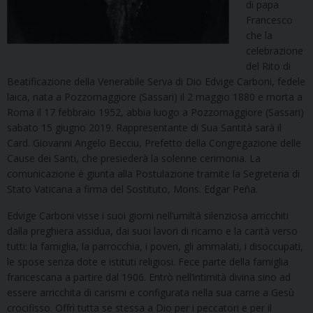
di papa
Francesco
che la
celebrazione
del Rito di
Beatificazione della Venerabile Serva di Dio Edvige Carboni, fedele
laica, nata a Pozzomaggiore (Sassari) il 2 maggio 1880 e morta a
Roma il 17 febbraio 1952, abbia luogo a Pozzomaggiore (Sassari)
sabato 15 giugno 2019. Rappresentante di Sua Santità sarà il
Card. Giovanni Angelo Becciu, Prefetto della Congregazione delle
Cause dei Santi, che presiederà la solenne cerimonia. La
comunicazione è giunta alla Postulazione tramite la Segreteria di
Stato Vaticana a firma del Sostituto, Mons. Edgar Peña.
Edvige Carboni visse i suoi giorni nell’umiltà silenziosa arricchiti
dalla preghiera assidua, dai suoi lavori di ricamo e la carità verso
tutti: la famiglia, la parrocchia, i poveri, gli ammalati, i disoccupati,
le spose senza dote e istituti religiosi. Fece parte della famiglia
francescana a partire dal 1906. Entrò nell’intimità divina sino ad
essere arricchita di carismi e configurata nella sua carne a Gesù
crocifisso. Offrì tutta se stessa a Dio per i peccatori e per il