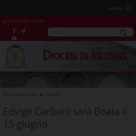
Skip
Menu
to
content
giovedì 06 agosto 2026
facebook
telegram
YouTube
Diocesi di Iglesias
15 FEBBRAIO 2019
COMMENT
Edvige Carboni sarà Beata il
15 giugno