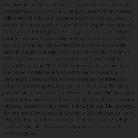
decadimento morale di cui spesso il Signore si lamentava con lei.
Amava il Papa e la Chiesa cui fu sempre obbediente; devotissima
della Madonna e dei Santi Giovanni Bosco e Domenico Savio. Fu
stimata dai suoi vescovi e dai suoi direttori di spirito tra cui spicca
Padre Ignazio Parmeggiani della famiglia passionista cui si legò
durante il periodo romano. Di lei ebbero un altissimo concetto
san Luigi Orione, san Pio da Pietrelcina e il Servo di Dio Padre
Giovanni Battista Manzella. Morì a Roma la sera del 17 febbraio
1952. Dopo essere stata sepolta ad Albano Laziale (RM) per
sessantatré anni, nel 2015 si fece la ricognizione canonica delle
sue spoglie mortali che riposano attualmente nel Santuario di
Santa Maria Goretti a Nettuno (RM) in attesa di un imminente
rientro a Pozzomaggiore, dove verranno collocate nella chiesa
parrocchiale in cui ricevette il battesimo. Il Servo di Dio Monsignor
Ernesto Maria Piovella, che fu vescovo della sua diocesi originaria
(Alghero), arcivescovo di Oristano e di Cagliari poi, di lei profetizzò
che “insieme a Sant’Ignazio da Làconi e a San Salvatore da Horta,
Edvige Carboni sarebbe stata onore e vanto di tutta la Sardegna”.
L’evento ecclesiale si terrà presso l’ippodromo comunale di
Pozzomaggiore.