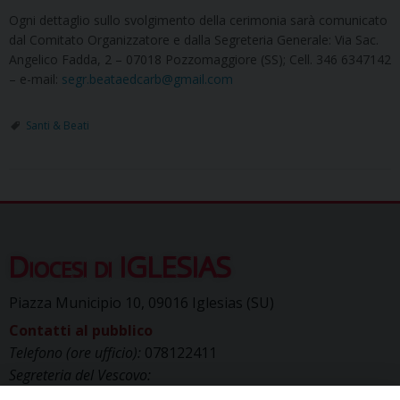
Ogni dettaglio sullo svolgimento della cerimonia sarà comunicato
dal Comitato Organizzatore e dalla Segreteria Generale: Via Sac.
Angelico Fadda, 2 – 07018 Pozzomaggiore (SS); Cell. 346 6347142
– e-mail:
segr.beataedcarb@gmail.com
Santi & Beati
Diocesi di IGLESIAS
Piazza Municipio 10, 09016 Iglesias (SU)
Contatti al pubblico
Telefono (ore ufficio):
078122411
Segreteria del Vescovo:
segreteriavescovo.iglesias@gmail.com