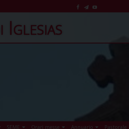
facebook
telegram
YouTube
i Iglesias
SEME
Orari messe
Annuario
Pastorale