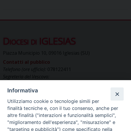
Diocesi di IGLESIAS
Piazza Municipio 10, 09016 Iglesias (SU)
Contatti al pubblico
Telefono (ore ufficio):
078122411
Segreteria del Vescovo:
segreteriavescovo.iglesias@gmail.com
Informativa
Uffici di Curia:
curia_iglesias@libero.it
Cancelleria (richiesta documenti):
Utilizziamo cookie o tecnologie simili per
canc.curia.iglesias@tiscali.it
finalità tecniche e, con il tuo consenso, anche per
Comunicazione & media (ufficio stampa):
altre finalità ("interazioni e funzionalità semplici",
ucs.iglesias@gmail.com
"miglioramento dell'esperienza", "misurazione" e
"targeting e pubblicità") come specificato nella