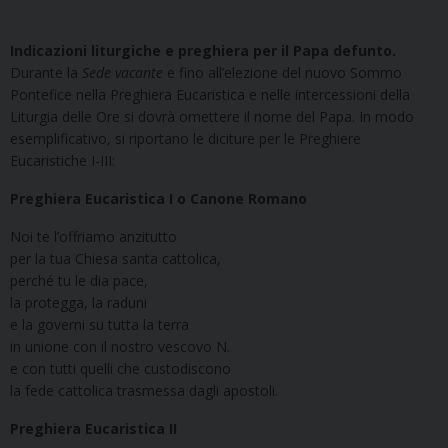
Indicazioni liturgiche e preghiera per il Papa defunto.
Durante la
Sede vacante
e fino all’elezione del nuovo Sommo
Pontefice nella Preghiera Eucaristica e nelle intercessioni della
Liturgia delle Ore si dovrà omettere il nome del Papa. In modo
esemplificativo, si riportano le diciture per le Preghiere
Eucaristiche I-III:
Preghiera Eucaristica I o Canone Romano
Noi te l’offriamo anzitutto
per la tua Chiesa santa cattolica,
perché tu le dia pace,
la protegga, la raduni
e la governi su tutta la terra
in unione con il nostro vescovo N.
e con tutti quelli che custodiscono
la fede cattolica trasmessa dagli apostoli.
Preghiera Eucaristica II