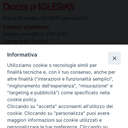
Diocesi di IGLESIAS
Piazza Municipio 10, 09016 Iglesias (SU)
Contatti al pubblico
Telefono (ore ufficio):
078122411
Segreteria del Vescovo:
segreteriavescovo.iglesias@gmail.com
Informativa
Uffici di Curia:
curia_iglesias@libero.it
Cancelleria (richiesta documenti):
Utilizziamo cookie o tecnologie simili per
canc.curia.iglesias@tiscali.it
finalità tecniche e, con il tuo consenso, anche per
Comunicazione & media (ufficio stampa):
altre finalità ("interazioni e funzionalità semplici",
ucs.iglesias@gmail.com
"miglioramento dell'esperienza", "misurazione" e
"targeting e pubblicità") come specificato nella
cookie policy.
Cliccando su "accetta" acconsenti all'utilizzo dei
cookie. Cliccando su "personalizza" puoi avere
maggiori informazioni sui cookie utilizzati e
personalizzare le tue preferenze. Cliccando su