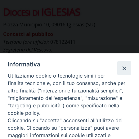
Diocesi di IGLESIAS
Piazza Municipio 10, 09016 Iglesias (SU)
Contatti al pubblico
Telefono (ore ufficio):
078122411
Segreteria del Vescovo:
segreteriavescovo.iglesias@gmail.com
Informativa
Uffici di Curia:
curia_iglesias@libero.it
Cancelleria (richiesta documenti):
Utilizziamo cookie o tecnologie simili per
canc.curia.iglesias@tiscali.it
finalità tecniche e, con il tuo consenso, anche per
Comunicazione & media (ufficio stampa):
altre finalità ("interazioni e funzionalità semplici",
ucs.iglesias@gmail.com
"miglioramento dell'esperienza", "misurazione" e
"targeting e pubblicità") come specificato nella
cookie policy.
Cliccando su "accetta" acconsenti all'utilizzo dei
cookie. Cliccando su "personalizza" puoi avere
maggiori informazioni sui cookie utilizzati e