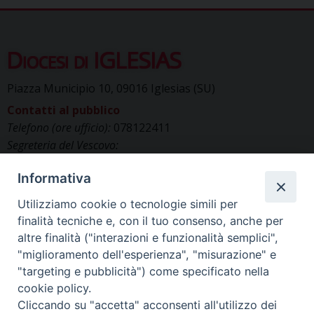
Diocesi di IGLESIAS
Piazza Municipio 10, 09016 Iglesias (SU)
Contatti al pubblico
Telefono (ore ufficio):
078122411
Segreteria del Vescovo:
segreteriavescovo.iglesias@gmail.com
Informativa
Uffici di Curia:
curia_iglesias@libero.it
Cancelleria (richiesta documenti):
Utilizziamo cookie o tecnologie simili per
canc.curia.iglesias@tiscali.it
finalità tecniche e, con il tuo consenso, anche per
Comunicazione & media (ufficio stampa):
altre finalità ("interazioni e funzionalità semplici",
ucs.iglesias@gmail.com
"miglioramento dell'esperienza", "misurazione" e
"targeting e pubblicità") come specificato nella
cookie policy.
Cliccando su "accetta" acconsenti all'utilizzo dei