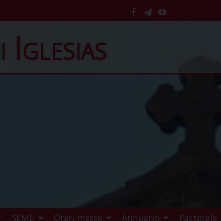
facebook
telegram
YouTube
i Iglesias
SEME
Orari messe
Annuario
Pastorale