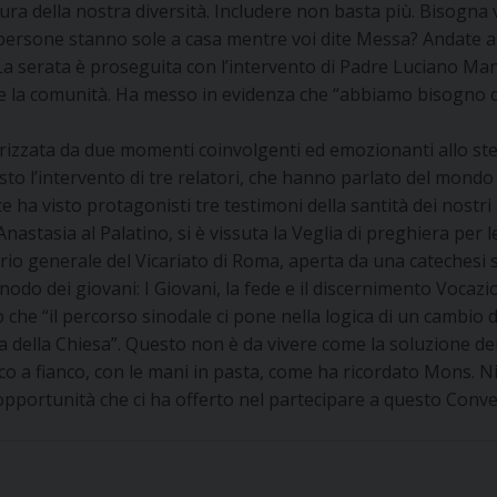
aura della nostra diversità. Includere non basta più. Bisogna
 persone stanno sole a casa mentre voi dite Messa? Andate a s
 La serata è proseguita con l’intervento di Padre Luciano Man
re la comunità. Ha messo in evidenza che “abbiamo bisogno di
rizzata da due momenti coinvolgenti ed emozionanti allo ste
to l’intervento di tre relatori, che hanno parlato del mondo d
ce ha visto protagonisti tre testimoni della santità dei nostri
t’Anastasia al Palatino, si è vissuta la Veglia di preghiera pe
ario generale del Vicariato di Roma, aperta da una catechesi 
sinodo dei giovani: I Giovani, la fede e il discernimento Voc
che “il percorso sinodale ci pone nella logica di un cambio 
 della Chiesa”. Questo non è da vivere come la soluzione de
co a fianco, con le mani in pasta, come ha ricordato Mons. N
opportunità che ci ha offerto nel partecipare a questo Conv