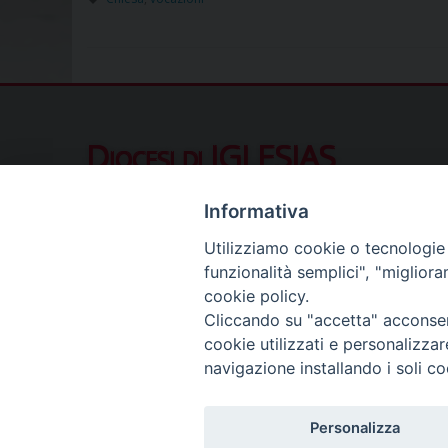
Diocesi di IGLESIAS
Piazza Municipio 10, 09016 Iglesias (SU
Informativa
Contatti al pubblico
Utilizziamo cookie o tecnologie s
Telefono (ore ufficio):
078122411
funzionalità semplici", "miglior
Segreteria del Vescovo:
segreteriavescovo.iglesi
cookie policy.
Uffici di Curia:
curia_iglesias@libero.it
Cliccando su "accetta" acconsent
Cancelleria (richiesta documenti):
canc.curia.iglesia
cookie utilizzati e personalizza
Comunicazione & media (ufficio stampa):
ucs.igles
navigazione installando i soli co
Personalizza