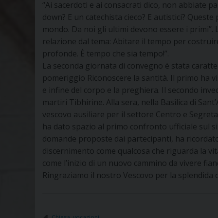
“Ai sacerdoti e ai consacrati dico, non abbiate p
down? E un catechista cieco? E autistici? Queste
mondo. Da noi gli ultimi devono essere i primi”.
relazione dal tema: Abitare il tempo per costrui
profonde. È tempo che sia tempo!”.
La seconda giornata di convegno è stata caratte
pomeriggio Riconoscere la santità. Il primo ha vis
e infine del corpo e la preghiera. Il secondo inve
martiri Tibhirine. Alla sera, nella Basilica di San
vescovo ausiliare per il settore Centro e Segret
ha dato spazio al primo confronto ufficiale sul 
domande proposte dai partecipanti, ha ricordato 
discernimento come qualcosa che riguarda la vita
come l’inizio di un nuovo cammino da vivere fian
Ringraziamo il nostro Vescovo per la splendida 
Chiesa
,
vocazioni