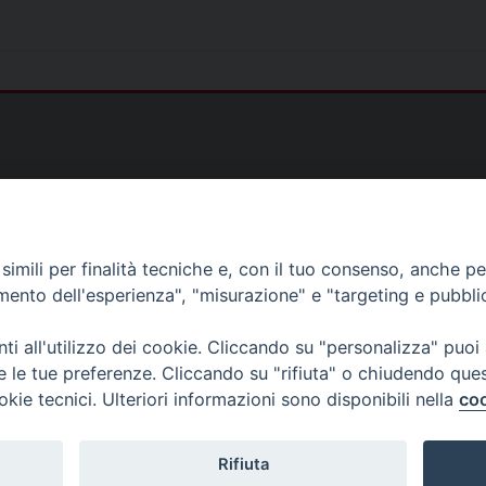
)
imili per finalità tecniche e, con il tuo consenso, anche per 
amento dell'esperienza", "misurazione" e "targeting e pubbli
as@gmail.com
i all'utilizzo dei cookie. Cliccando su "personalizza" puoi
s@tiscali.it
re le tue preferenze. Cliccando su "rifiuta" o chiudendo que
ias@gmail.com
okie tecnici. Ulteriori informazioni sono disponibili nella
coo
Rifiuta