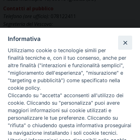
Contatti al pubblico
Telefono (ore ufficio):
078122411
Segreteria del Vescovo:
segreteriavescovo.iglesias@gmail.com
Informativa
Uffici di Curia:
curia_iglesias@libero.it
Cancelleria (richiesta documenti):
Utilizziamo cookie o tecnologie simili per
canc.curia.iglesias@tiscali.it
finalità tecniche e, con il tuo consenso, anche per
Comunicazione & media (ufficio stampa):
altre finalità ("interazioni e funzionalità semplici",
ucs.iglesias@gmail.com
"miglioramento dell'esperienza", "misurazione" e
"targeting e pubblicità") come specificato nella
cookie policy.
Cliccando su "accetta" acconsenti all'utilizzo dei
cookie. Cliccando su "personalizza" puoi avere
maggiori informazioni sui cookie utilizzati e
personalizzare le tue preferenze. Cliccando su
"rifiuta" o chiudendo questa informativa proseguirai
la navigazione installando i soli cookie tecnici.
©2025 Diocesi di IGLESIAS