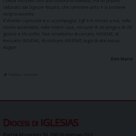
Chiesa INSIEME: non una somma di individui, ma un popolo
radunato dal Signore Risorto, che cammina unito e si sostiene
reciprocamente.
Il Vivente ci precede e ci accompagna. Egli è in mezzo a noi, nelle
nostre assemblee, nelle nostre case, nei cuori di chi prega e di chi
gioisce e chi soffre. Non smettiamo di cercarlo INSIEME, di
invocarlo INSIEME, di costruire INSIEME segni di vita nuova.
Auguri!
Don Mario
Pasqua
,
Vescovo
Diocesi di IGLESIAS
Piazza Municipio 10, 09016 Iglesias (SU)