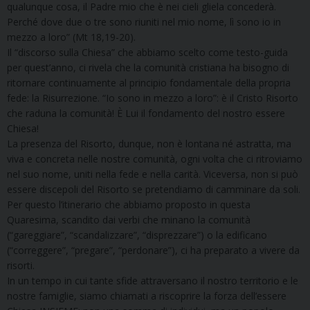
qualunque cosa, il Padre mio che è nei cieli gliela concederà.
Perché dove due o tre sono riuniti nel mio nome, lì sono io in
mezzo a loro” (Mt 18,19-20).
Il “discorso sulla Chiesa” che abbiamo scelto come testo-guida
per quest’anno, ci rivela che la comunità cristiana ha bisogno di
ritornare continuamente al principio fondamentale della propria
fede: la Risurrezione. “Io sono in mezzo a loro”: è il Cristo Risorto
che raduna la comunità! È Lui il fondamento del nostro essere
Chiesa!
La presenza del Risorto, dunque, non è lontana né astratta, ma
viva e concreta nelle nostre comunità, ogni volta che ci ritroviamo
nel suo nome, uniti nella fede e nella carità. Viceversa, non si può
essere discepoli del Risorto se pretendiamo di camminare da soli.
Per questo l’itinerario che abbiamo proposto in questa
Quaresima, scandito dai verbi che minano la comunità
(“gareggiare”, “scandalizzare”, “disprezzare”) o la edificano
(“correggere”, “pregare”, “perdonare”), ci ha preparato a vivere da
risorti.
In un tempo in cui tante sfide attraversano il nostro territorio e le
nostre famiglie, siamo chiamati a riscoprire la forza dell’essere