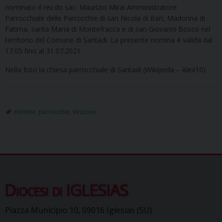
nominato il rev.do sac. Maurizio Mirai Amministratore
Parrocchiale delle Parrocchie di san Nicola di Bari, Madonna di
Fatima, santa Maria di Montefracca e di san Giovanni Bosco nel
territorio del Comune di Santadi. La presente nomina è valida dal
17.05 fino al 31.07.2021.
Nella foto la chiesa parrocchiale di Santadi (Wikipeda – Alex10)
nomine
,
parrocchie
,
Vescovo
Diocesi di IGLESIAS
Piazza Municipio 10, 09016 Iglesias (SU)