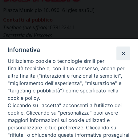
Piazza Municipio 10, 09016 Iglesias (SU)
Contatti al pubblico
Telefono (ore ufficio):
078122411
Segreteria del Vescovo:
segreteriavescovo.iglesias@gmail.com
Informativa
Uffici di Curia:
curia_iglesias@libero.it
Cancelleria (richiesta documenti):
Utilizziamo cookie o tecnologie simili per
canc.curia.iglesias@tiscali.it
finalità tecniche e, con il tuo consenso, anche per
Comunicazione & media (ufficio stampa):
altre finalità ("interazioni e funzionalità semplici",
ucs.iglesias@gmail.com
"miglioramento dell'esperienza", "misurazione" e
"targeting e pubblicità") come specificato nella
cookie policy.
Cliccando su "accetta" acconsenti all'utilizzo dei
cookie. Cliccando su "personalizza" puoi avere
maggiori informazioni sui cookie utilizzati e
personalizzare le tue preferenze. Cliccando su
"rifiuta" o chiudendo questa informativa proseguirai