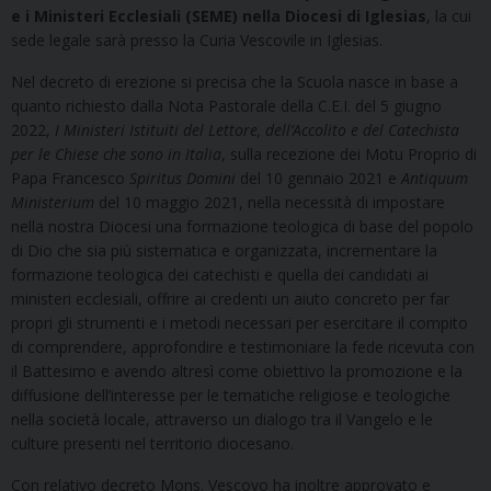
e i Ministeri Ecclesiali (SEME) nella Diocesi di Iglesias
, la cui
sede legale sarà presso la Curia Vescovile in Iglesias.
Nel decreto di erezione si precisa che la Scuola nasce in base a
quanto richiesto dalla Nota Pastorale della C.E.I. del 5 giugno
2022,
I Ministeri Istituiti del Lettore, dell’Accolito e del Catechista
per le Chiese che sono in Italia
, sulla recezione dei Motu Proprio di
Papa Francesco
Spiritus Domini
del 10 gennaio 2021 e
Antiquum
Ministerium
del 10 maggio 2021, nella necessità di impostare
nella nostra Diocesi una formazione teologica di base del popolo
di Dio che sia più sistematica e organizzata, incrementare la
formazione teologica dei catechisti e quella dei candidati ai
ministeri ecclesiali, offrire ai credenti un aiuto concreto per far
propri gli strumenti e i metodi necessari per esercitare il compito
di comprendere, approfondire e testimoniare la fede ricevuta con
il Battesimo e avendo altresì come obiettivo la promozione e la
diffusione dell’interesse per le tematiche religiose e teologiche
nella società locale, attraverso un dialogo tra il Vangelo e le
culture presenti nel territorio diocesano.
Con relativo decreto Mons. Vescovo ha inoltre approvato e