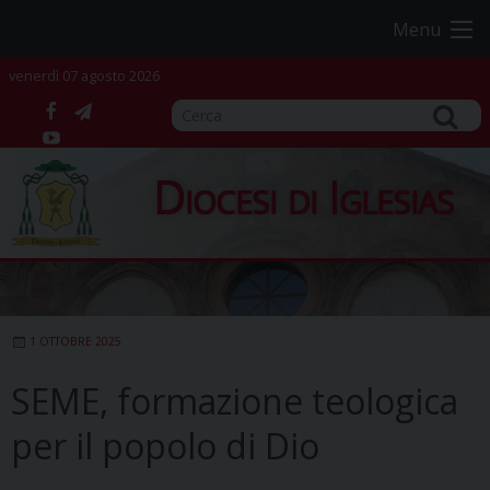
Skip
Menu
to
content
venerdì 07 agosto 2026
facebook
telegram
YouTube
Diocesi di Iglesias
1 OTTOBRE 2025
SEME, formazione teologica
per il popolo di Dio