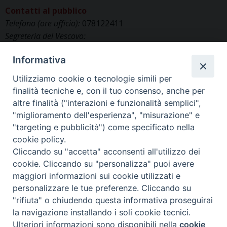
Contatti al pubblico
Telefono (ore ufficio):
078122411
Segreteria del Vescovo:
segreteriavescovo.iglesias@gmail.com
Informativa
Uffici di Curia:
curia_iglesias@libero.it
Cancelleria (richiesta documenti):
Utilizziamo cookie o tecnologie simili per
canc.curia.iglesias@tiscali.it
finalità tecniche e, con il tuo consenso, anche per
Comunicazione & media (ufficio stampa):
altre finalità ("interazioni e funzionalità semplici",
ucs.iglesias@gmail.com
"miglioramento dell'esperienza", "misurazione" e
"targeting e pubblicità") come specificato nella
cookie policy.
Cliccando su "accetta" acconsenti all'utilizzo dei
cookie. Cliccando su "personalizza" puoi avere
maggiori informazioni sui cookie utilizzati e
personalizzare le tue preferenze. Cliccando su
"rifiuta" o chiudendo questa informativa proseguirai
la navigazione installando i soli cookie tecnici.
©2025 Diocesi di IGLESIAS
Ulteriori informazioni sono disponibili nella
cookie