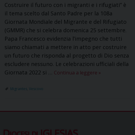
Costruire il futuro con i migranti e i rifugiati” è
il tema scelto dal Santo Padre per la 108a
Giornata Mondiale del Migrante e del Rifugiato
(GMMR) che si celebra domenica 25 settembre.
Papa Francesco evidenzia l’impegno che tutti
siamo chiamati a mettere in atto per costruire
un futuro che risponda al progetto di Dio senza
escludere nessuno. Le celebrazioni ufficiali della
Giornata 2022 si …
Continua a leggere
»
Migrantes
,
Vescovo
P
o
s
Diocesi di IGLESIAS
t