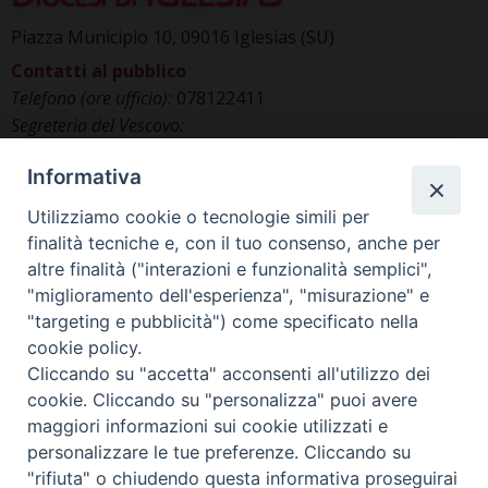
N
Piazza Municipio 10, 09016 Iglesias (SU)
a
Contatti al pubblico
v
Telefono (ore ufficio):
078122411
i
Segreteria del Vescovo:
g
segreteriavescovo.iglesias@gmail.com
a
Informativa
Uffici di Curia:
curia_iglesias@libero.it
t
Cancelleria (richiesta documenti):
Utilizziamo cookie o tecnologie simili per
i
canc.curia.iglesias@tiscali.it
finalità tecniche e, con il tuo consenso, anche per
o
Comunicazione & media (ufficio stampa):
altre finalità ("interazioni e funzionalità semplici",
n
ucs.iglesias@gmail.com
"miglioramento dell'esperienza", "misurazione" e
"targeting e pubblicità") come specificato nella
cookie policy.
Cliccando su "accetta" acconsenti all'utilizzo dei
cookie. Cliccando su "personalizza" puoi avere
maggiori informazioni sui cookie utilizzati e
personalizzare le tue preferenze. Cliccando su
"rifiuta" o chiudendo questa informativa proseguirai