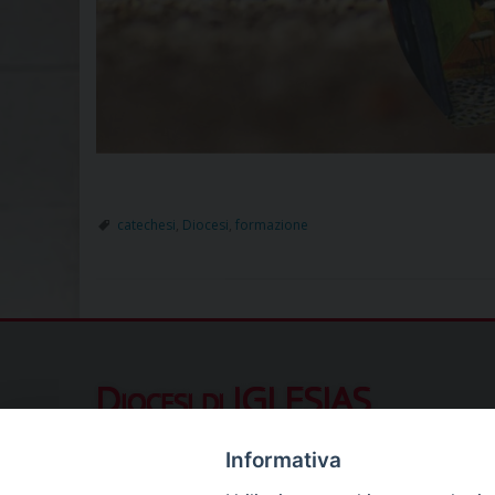
catechesi
,
Diocesi
,
formazione
Diocesi di IGLESIAS
Piazza Municipio 10, 09016 Iglesias (SU
Informativa
Contatti al pubblico