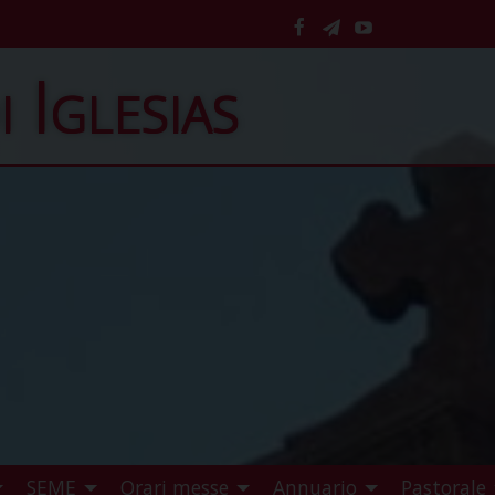
facebook
telegram
YouTube
i Iglesias
SEME
Orari messe
Annuario
Pastorale