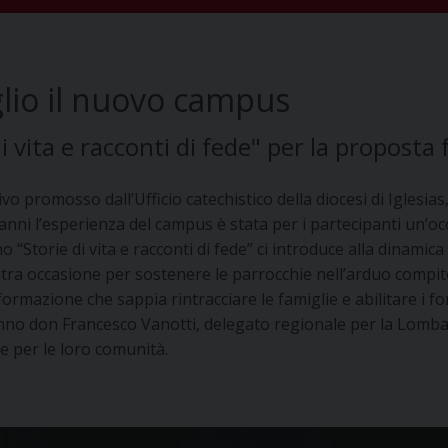
uglio il nuovo campus
i vita e racconti di fede" per la propost
ivo promosso dall’Ufficio catechistico della diocesi di Igles
i anni l’esperienza del campus è stata per i partecipanti un’o
no “Storie di vita e racconti di fede” ci introduce alla dinam
ra occasione per sostenere le parrocchie nell’arduo compito d
 formazione che sappia rintracciare le famiglie e abilitare i f
t’anno don Francesco Vanotti, delegato regionale per la Lomb
 e per le loro comunità.