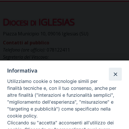
Diocesi di IGLESIAS
Piazza Municipio 10, 09016 Iglesias (SU)
Contatti al pubblico
Telefono (ore ufficio):
078122411
Segreteria del Vescovo:
segreteriavescovo.iglesias@gmail.com
Informativa
Uffici di Curia:
curia_iglesias@libero.it
Cancelleria (richiesta documenti):
Utilizziamo cookie o tecnologie simili per
canc.curia.iglesias@tiscali.it
finalità tecniche e, con il tuo consenso, anche per
Comunicazione & media (ufficio stampa):
altre finalità ("interazioni e funzionalità semplici",
ucs.iglesias@gmail.com
"miglioramento dell'esperienza", "misurazione" e
"targeting e pubblicità") come specificato nella
cookie policy.
Cliccando su "accetta" acconsenti all'utilizzo dei