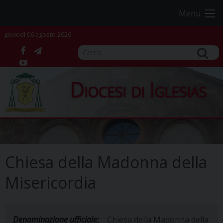
Skip
Menu
to
content
giovedì 06 agosto 2026
facebook
telegram
YouTube
Diocesi di Iglesias
Chiesa della Madonna della
Misericordia
Denominazione ufficiale:
Chiesa della Madonna della