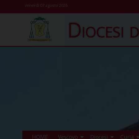
Skip
venerdì 07 agosto 2026
to
Diocesi d
content
HOME
Vescovo
Diocesi
Curia