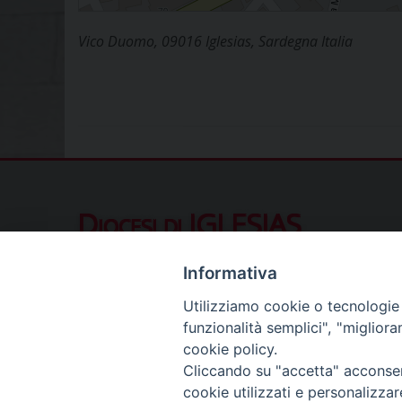
Vico Duomo, 09016 Iglesias, Sardegna Italia
Diocesi di IGLESIAS
Piazza Municipio 10, 09016 Iglesias (SU
Informativa
Contatti al pubblico
Utilizziamo cookie o tecnologie s
Telefono (ore ufficio):
078122411
funzionalità semplici", "miglior
Segreteria del Vescovo:
segreteriavescovo.iglesi
cookie policy.
Uffici di Curia:
curia_iglesias@libero.it
Cliccando su "accetta" acconsent
Cancelleria (richiesta documenti):
canc.curia.iglesia
cookie utilizzati e personalizza