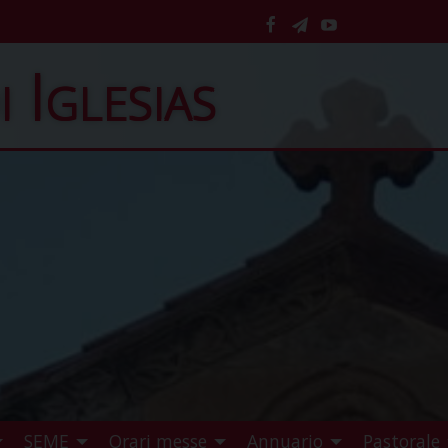
facebook
telegram
YouTube
i Iglesias
SEME
Orari messe
Annuario
Pastorale