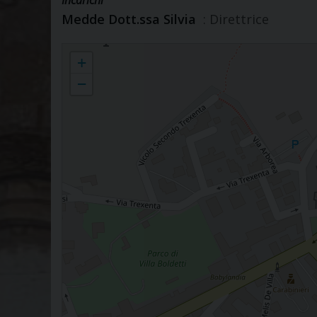
Medde Dott.ssa Silvia
: Direttrice
Museo diocesano
+
−