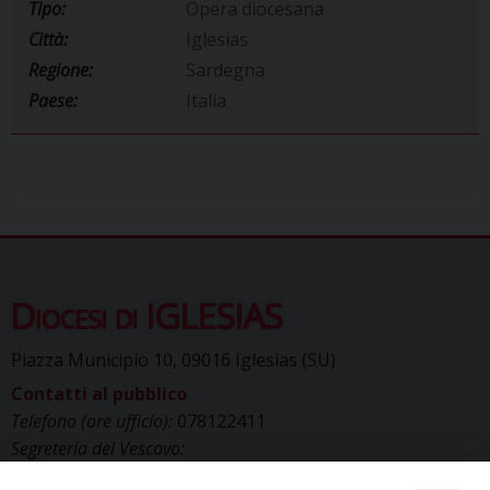
Tipo:
Opera diocesana
Città:
Iglesias
Regione:
Sardegna
Paese:
Italia
Diocesi di IGLESIAS
Piazza Municipio 10, 09016 Iglesias (SU)
Contatti al pubblico
Telefono (ore ufficio):
078122411
Segreteria del Vescovo:
segreteriavescovo.iglesias@gmail.com