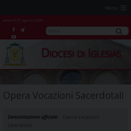
Skip
Menu
to
content
venerdì 07 agosto 2026
facebook
telegram
YouTube
Diocesi di Iglesias
Opera Vocazioni Sacerdotali
Denominazione ufficiale:
Opera Vocazioni
Sacerdotali