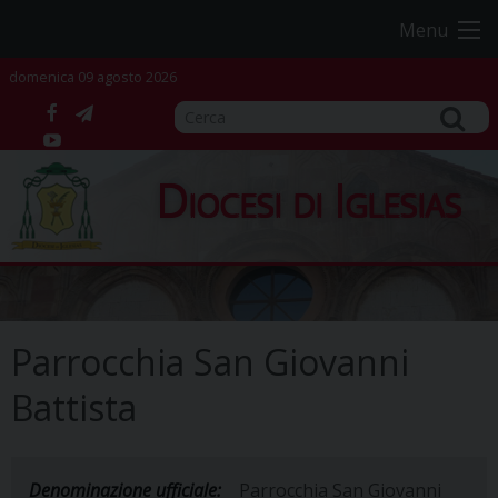
Skip
Menu
to
content
domenica 09 agosto 2026
facebook
telegram
YouTube
Diocesi di Iglesias
Parrocchia San Giovanni
Battista
Denominazione ufficiale:
Parrocchia San Giovanni