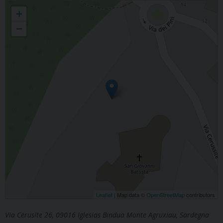
Parrocchia San Giovanni Battista
+
−
Leaflet
| Map data ©
OpenStreetMap
contributors
Via Cerusite 26, 09016 Iglesias Bindua Monte Agruxiau, Sardegna