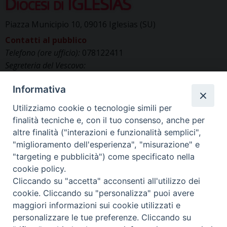
Diocesi di IGLESIAS
Piazza Municipio 10, 09016 Iglesias (SU)
Contatti al pubblico
Telefono (ore ufficio):
078122411
Segreteria del Vescovo:
segreteriavescovo.iglesias@gmail.com
Informativa
Uffici di Curia:
curia_iglesias@libero.it
Cancelleria (richiesta documenti):
Utilizziamo cookie o tecnologie simili per
canc.curia.iglesias@tiscali.it
finalità tecniche e, con il tuo consenso, anche per
Comunicazione & media (ufficio stampa):
altre finalità ("interazioni e funzionalità semplici",
ucs.iglesias@gmail.com
"miglioramento dell'esperienza", "misurazione" e
"targeting e pubblicità") come specificato nella
cookie policy.
Cliccando su "accetta" acconsenti all'utilizzo dei
cookie. Cliccando su "personalizza" puoi avere
maggiori informazioni sui cookie utilizzati e
personalizzare le tue preferenze. Cliccando su