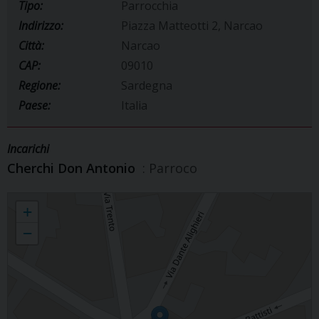
Tipo:
Parrocchia
Indirizzo:
Piazza Matteotti 2, Narcao
Città:
Narcao
CAP:
09010
Regione:
Sardegna
Paese:
Italia
Incarichi
Cherchi Don Antonio
: Parroco
Parrocchia San Nicolò di Bari
+
−