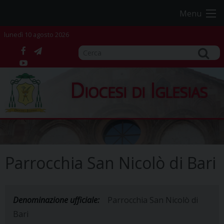
Skip
Menu
to
content
lunedì 10 agosto 2026
facebook
telegram
YouTube
Diocesi di Iglesias
Parrocchia San Nicolò di Bari
Denominazione ufficiale:
Parrocchia San Nicolò di
Bari