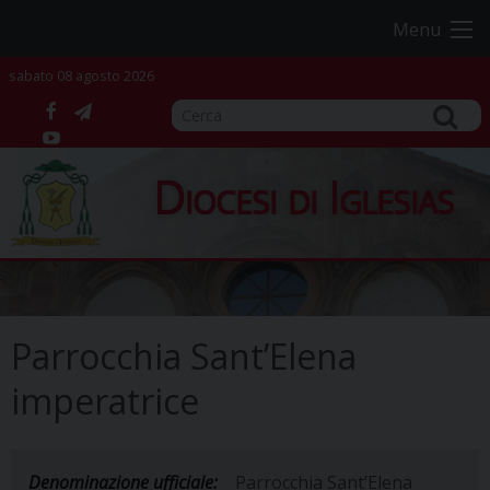
Skip
Menu
to
content
sabato 08 agosto 2026
facebook
telegram
YouTube
Diocesi di Iglesias
Parrocchia Sant’Elena
imperatrice
Denominazione ufficiale:
Parrocchia Sant’Elena