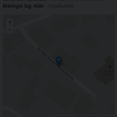
Maringiò Sig. Aldo
: Coadiutore
Parrocchia Sant’Elena imperatrice
+
−
Leaflet
| Map data ©
OpenStreetMap
contributors