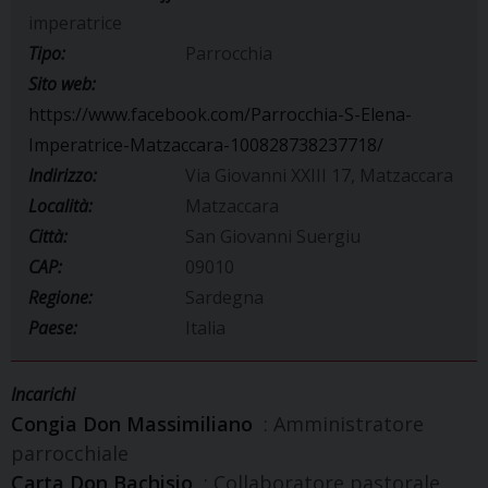
imperatrice
Tipo:
Parrocchia
Sito web:
https://www.facebook.com/Parrocchia-S-Elena-
Imperatrice-Matzaccara-100828738237718/
Indirizzo:
Via Giovanni XXIII 17, Matzaccara
Località:
Matzaccara
Città:
San Giovanni Suergiu
CAP:
09010
Regione:
Sardegna
Paese:
Italia
Incarichi
Congia Don Massimiliano
: Amministratore
parrocchiale
Carta Don Bachisio
: Collaboratore pastorale