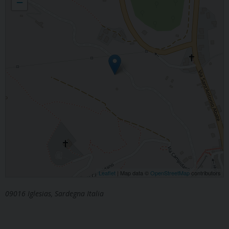
−
Leaflet
| Map data ©
OpenStreetMap
contributors
09016 Iglesias, Sardegna Italia