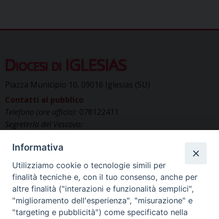
Diocesi di IGLESIAS
Piazza Municipio 10, 09016 Iglesias (SU)
Contatti al pubblico
Telefono (ore ufficio):
078122411
Segreteria del Vescovo:
segreteriavescovo.iglesias@gmail.com
Informativa
Uffici di Curia:
curia_iglesias@libero.it
Cancelleria (richiesta documenti):
Utilizziamo cookie o tecnologie simili per
canc.curia.iglesias@tiscali.it
finalità tecniche e, con il tuo consenso, anche per
Comunicazione & media (ufficio stampa):
altre finalità ("interazioni e funzionalità semplici",
ucs.iglesias@gmail.com
"miglioramento dell'esperienza", "misurazione" e
"targeting e pubblicità") come specificato nella