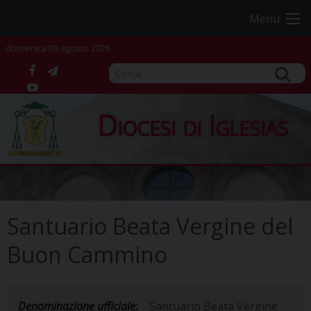
Skip
Menu
to
content
domenica 09 agosto 2026
facebook
telegram
YouTube
Diocesi di Iglesias
Santuario Beata Vergine del
Buon Cammino
Denominazione ufficiale:
Santuario Beata Vergine