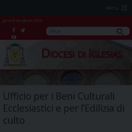
Skip
Menu
to
content
giovedì 06 agosto 2026
facebook
telegram
YouTube
Diocesi di Iglesias
Ufficio per i Beni Culturali
Ecclesiastici e per l’Edilizia di
culto