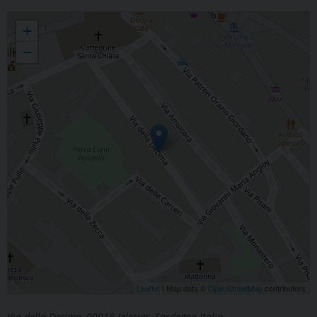
Ufficio per i Beni Culturali Ecclesiastici e per l’Edilizia di culto
+
−
Leaflet
| Map data ©
OpenStreetMap
contributors
Via della Decima, 09016 Iglesias, Sardegna Italia